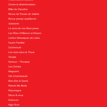
Contre la désinformation
Billet de Claudine
Revue de Presse de Valérie
Revue presse israélienne
Judaïsme
Le sens de nos fêtes juives
Les fêtes d'Alliance et Aharon
Lettres Hebraiques de Lalou
Coach Familial
Cacheroute
Les mots dans la Thora
Temple
Humour – Thorapie
Les Contes
Magazine
Clin d'oeil beauté
Bien-être & Santé
Relook Ma Mode
Reportages
Décor & vous
Sciences
High-Tech