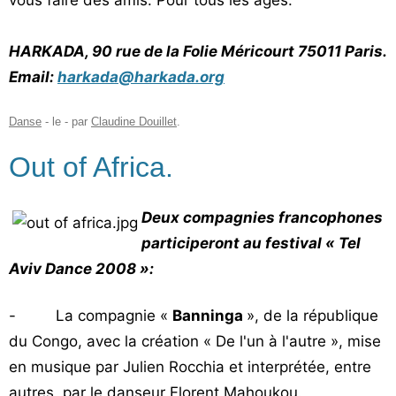
vous faire des amis. Pour tous les âges.
HARKADA, 90 rue de la Folie Méricourt 75011 Paris.
Email:
harkada@harkada.org
Danse
- le
-
par
Claudine Douillet
.
Out of Africa.
Deux compagnies francophones
participeront au festival « Tel
Aviv Dance 2008 »:
- La compagnie «
Banninga
», de la république
du Congo, avec la création « De l'un à l'autre », mise
en musique par Julien Rocchia et interprétée, entre
autres, par le danseur Florent Mahoukou.