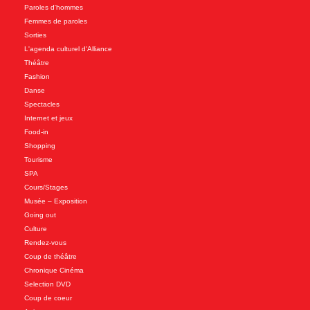
Paroles d'hommes
Femmes de paroles
Sorties
L'agenda culturel d'Alliance
Théâtre
Fashion
Danse
Spectacles
Internet et jeux
Food-in
Shopping
Tourisme
SPA
Cours/Stages
Musée – Exposition
Going out
Culture
Rendez-vous
Coup de théâtre
Chronique Cinéma
Selection DVD
Coup de coeur