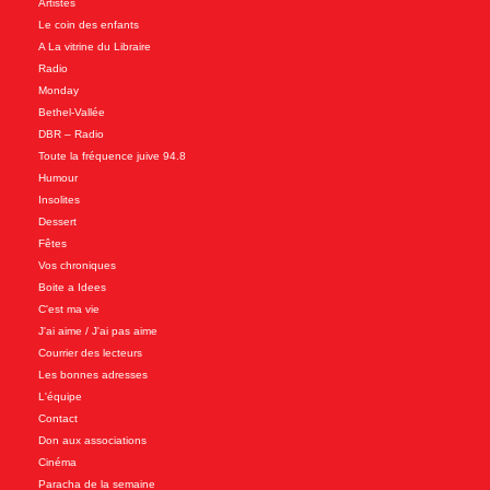
Artistes
Le coin des enfants
A La vitrine du Libraire
Radio
Monday
Bethel-Vallée
DBR – Radio
Toute la fréquence juive 94.8
Humour
Insolites
Dessert
Fêtes
Vos chroniques
Boite a Idees
C'est ma vie
J'ai aime / J'ai pas aime
Courrier des lecteurs
Les bonnes adresses
L'équipe
Contact
Don aux associations
Cinéma
Paracha de la semaine