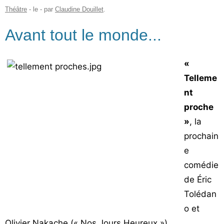
Théâtre
- le
-
par
Claudine Douillet
.
Avant tout le monde...
«
Telleme
nt
proche
»
, la
prochain
e
comédie
de Éric
Tolédan
o et
Olivier Nakache (« Nos Jours Heureux »)