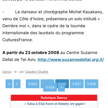
- Le danseur et chorégraphe Michel Kauakaou,
venu de Côte d'Ivoire, présentera un solo intitulé «
Derrière moi », dans le cadre de la tournée
internationale des lauréats du programme
CulturesFrance.
A partir du 23 octobre 2008
au Centre Suzanne
Dellal de Tel Aviv.
http://www.suzannedellal.org.il/
Danse
- le
-
par
Claudine Douillet
.
«
1
…
3 624
3 625
3 626
3 627
3 628
…
3 634
»
Rubrique Danse
• Salsa à Eilat Kevin et Beberly ont gagné !