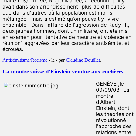
maire (PS) du 19e, Roger Madec, a reconnu qu'il y
avait dans son arrondissement "plus de difficultés
que dans d'autres où la population est moins
mélangée", mais a estimé qu'on pouvait y "vivre
ensemble". Dans l'affaire de l'agression de Rudy H.,
deux jeunes hommes, dont un militaire, ont été mis
en examen pour "tentative de meurtre et violence en
réunion" aggravées par leur caractère antisémite, et
écroués.
Antisémitisme/Racisme
- le
-
par
Claudine Douillet
.
La montre suisse d'Einstein vendue aux enchères
GENÈVE ,le
09/09/08- La
montre
d'Albert
Einstein, dont
les théories ont
révolutionné
l'approche des
relations entre