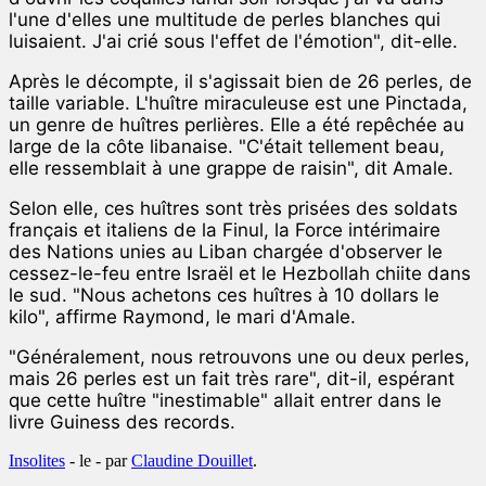
l'une d'elles une multitude de perles blanches qui
luisaient. J'ai crié sous l'effet de l'émotion", dit-elle.
Après le décompte, il s'agissait bien de 26 perles, de
taille variable. L'huître miraculeuse est une Pinctada,
un genre de huîtres perlières. Elle a été repêchée au
large de la côte libanaise. "C'était tellement beau,
elle ressemblait à une grappe de raisin", dit Amale.
Selon elle, ces huîtres sont très prisées des soldats
français et italiens de la Finul, la Force intérimaire
des Nations unies au Liban chargée d'observer le
cessez-le-feu entre Israël et le Hezbollah chiite dans
le sud. "Nous achetons ces huîtres à 10 dollars le
kilo", affirme Raymond, le mari d'Amale.
"Généralement, nous retrouvons une ou deux perles,
mais 26 perles est un fait très rare", dit-il, espérant
que cette huître "inestimable" allait entrer dans le
livre Guiness des records.
Insolites
- le
-
par
Claudine Douillet
.