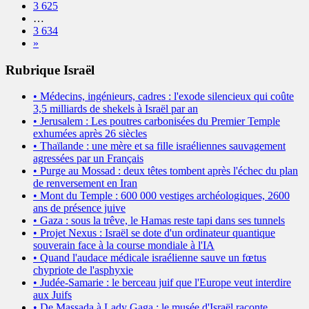
3 625
…
3 634
»
Rubrique Israël
• Médecins, ingénieurs, cadres : l'exode silencieux qui coûte
3,5 milliards de shekels à Israël par an
• Jerusalem : Les poutres carbonisées du Premier Temple
exhumées après 26 siècles
• Thaïlande : une mère et sa fille israéliennes sauvagement
agressées par un Français
• Purge au Mossad : deux têtes tombent après l'échec du plan
de renversement en Iran
• Mont du Temple : 600 000 vestiges archéologiques, 2600
ans de présence juive
• Gaza : sous la trêve, le Hamas reste tapi dans ses tunnels
• Projet Nexus : Israël se dote d'un ordinateur quantique
souverain face à la course mondiale à l'IA
• Quand l'audace médicale israélienne sauve un fœtus
chypriote de l'asphyxie
• Judée-Samarie : le berceau juif que l'Europe veut interdire
aux Juifs
• De Massada à Lady Gaga : le musée d'Israël raconte