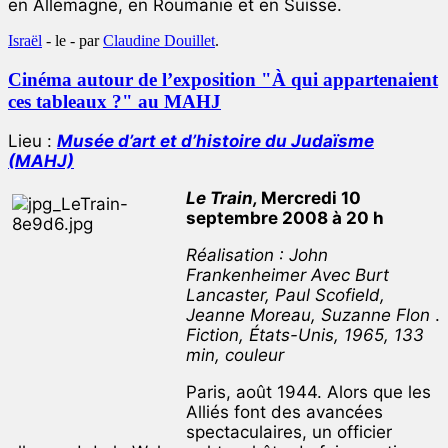
en Allemagne, en Roumanie et en Suisse.
Israël
- le
-
par
Claudine Douillet
.
Cinéma autour de l’exposition "À qui appartenaient
ces tableaux ?" au MAHJ
Lieu :
Musée d’art et d’histoire du Judaïsme
(MAHJ)
Le Train,
Mercredi 10
septembre 2008 à 20 h
Réalisation : John
Frankenheimer Avec Burt
Lancaster, Paul Scofield,
Jeanne Moreau, Suzanne Flon
.
Fiction, États-Unis, 1965, 133
min, couleur
Paris, août 1944. Alors que les
Alliés font des avancées
spectaculaires, un officier