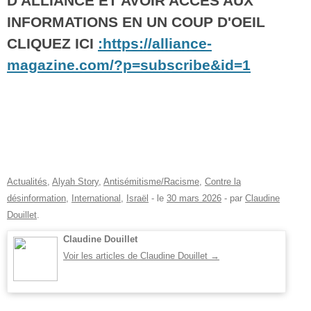
D'ALLIANCE ET AVOIR ACCES AUX
INFORMATIONS EN UN COUP D'OEIL
CLIQUEZ ICI
:https://alliance-
magazine.com/?p=subscribe&id=1
Actualités
,
Alyah Story
,
Antisémitisme/Racisme
,
Contre la
désinformation
,
International
,
Israël
- le
30 mars 2026
-
par
Claudine
Douillet
.
Claudine Douillet
Voir les articles de Claudine Douillet
→