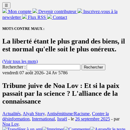
☰
Mon compte
Devenir contributeur
Inscrivez-vous à la
newsletter
Flux RSS
Contact
MOTS CONTRE MAUX :
La liberté étant le plus grand des biens, il
est normal qu'elle soit le plus onéreux.
(Voir tous les mots)
Rechercher :
vendredi 07 août 2026-
24 Av 5786
Tribune juive de Noa Lov : Et si la paix
passait par la science ? L'alliance de la
connaissance
Actualités
,
Alyah Story
,
Antisémitisme/Racisme
,
Contre la
désinformation
,
International
,
Israël
- le
26 septembre 2025
-
par
Noa Lov
.