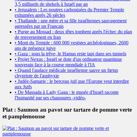
3,5 milliards de shekels à Israël par an
• Jerusalem : Les poutres carbonisées du Premier Temple
exhumées après 26 siècles
• Thaïlande : une mère et sa fille israéliennes sauvagement
agressées par un Français
• Purge au Mossad : deux têtes tombent après l'échec du plan
de renversement en Iran
• Mont du Temple : 600 000 vestiges archéologiques, 2600
ans de présence juive
• Gaza : sous la trêve, le Hamas reste tapi dans ses tunnels
• Projet Nexus : Israël se dote d'un ordinateur quantique
souverain face à la course mondiale à l'IA
• Quand l'audace médicale israélienne sauve un fœtus
chypriote de l'asphyxie
• Judée-Samarie : le berceau juif que l'Europe veut interdire
aux Juifs
• De Massada à Lady Gaga : le musée d'Israël raconte
l'humanité par ses chaussures -vidéo-
Plat : Saumon au pavot sur tartare de pomme verte
et pamplemousse