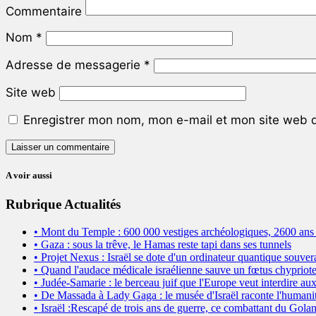
Commentaire
Nom
*
Adresse de messagerie
*
Site web
Enregistrer mon nom, mon e-mail et mon site web 
A voir aussi
Rubrique Actualités
• Mont du Temple : 600 000 vestiges archéologiques, 2600 ans 
• Gaza : sous la trêve, le Hamas reste tapi dans ses tunnels
• Projet Nexus : Israël se dote d'un ordinateur quantique souver
• Quand l'audace médicale israélienne sauve un fœtus chypriote
• Judée-Samarie : le berceau juif que l'Europe veut interdire aux
• De Massada à Lady Gaga : le musée d'Israël raconte l'humanit
• Israël :Rescapé de trois ans de guerre, ce combattant du Golan