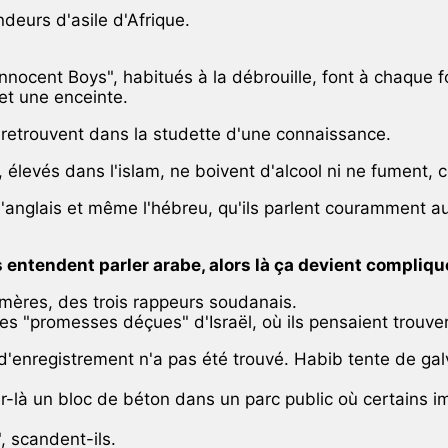
eurs d'asile d'Afrique.
"Innocent Boys", habitués à la débrouille, font à chaqu
et une enceinte.
e retrouvent dans la studette d'une connaissance.
 élevés dans l'islam, ne boivent d'alcool ni ne fument, 
l'anglais et même l'hébreu, qu'ils parlent couramment au
ous entendent parler arabe, alors là ça devient compliqu
amères, des trois rappeurs soudanais.
s "promesses déçues" d'Israël, où ils pensaient trouver "l
 d'enregistrement n'a pas été trouvé. Habib tente de ga
r-là un bloc de béton dans un parc public où certains imm
 scandent-ils.