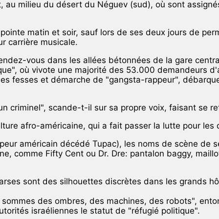
lot, au milieu du désert du Néguev (sud), où sont assig
ù il pointe matin et soir, sauf lors de ses deux jours de
ur carrière musicale.
dez-vous dans les allées bétonnées de la gare centrale
ique", où vivote une majorité des 53.000 demandeurs d'as
 les fesses et démarche de "gangsta-rappeur", débarqu
n criminel", scande-t-il sur sa propre voix, faisant se r
re afro-américaine, qui a fait passer la lutte pour les d
ur américain décédé Tupac), les noms de scène de ses
ine, comme Fifty Cent ou Dr. Dre: pantalon baggy, maill
es sont des silhouettes discrètes dans les grands hôtels 
nous sommes des ombres, des machines, des robots", ento
orités israéliennes le statut de "réfugié politique".