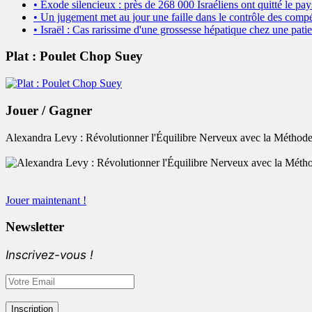
• Exode silencieux : près de 268 000 Israéliens ont quitté le pay
• Un jugement met au jour une faille dans le contrôle des compé
• Israël : Cas rarissime d'une grossesse hépatique chez une patie
Plat : Poulet Chop Suey
Jouer / Gagner
Alexandra Levy : Révolutionner l'Équilibre Nerveux avec la Méthode
Jouer maintenant !
Newsletter
Inscrivez-vous !