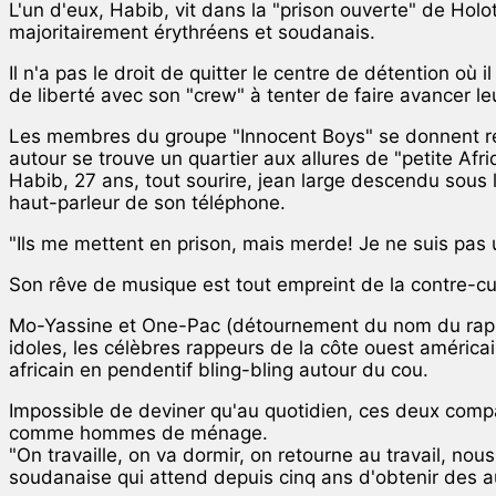
L'un d'eux, Habib, vit dans la "prison ouverte" de Ho
majoritairement érythréens et soudanais.
Il n'a pas le droit de quitter le centre de détention o
de liberté avec son "crew" à tenter de faire avancer le
Les membres du groupe "Innocent Boys" se donnent ren
autour se trouve un quartier aux allures de "petite Afr
Habib, 27 ans, tout sourire, jean large descendu sous
haut-parleur de son téléphone.
"Ils me mettent en prison, mais merde! Je ne suis pas u
Son rêve de musique est tout empreint de la contre-cultu
Mo-Yassine et One-Pac (détournement du nom du rappe
idoles, les célèbres rappeurs de la côte ouest américa
africain en pendentif bling-bling autour du cou.
Impossible de deviner qu'au quotidien, ces deux compars
comme hommes de ménage.
"On travaille, on va dormir, on retourne au travail, 
soudanaise qui attend depuis cinq ans d'obtenir des aut