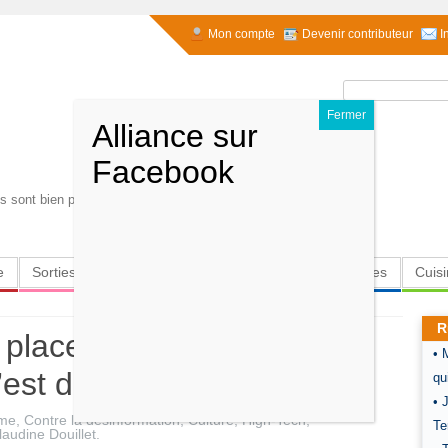
Mon compte
Devenir contributeur
I
Rechercher :
s sont bien plus importants que les mots.. Claudine
e
Sorties
Culture
Radio
High-Tech
Insolites
Cuis
R
placent en haut de
• 
’est du décor
qu
• 
sme
,
Contre la désinformation
,
Culture
,
High-Tech
,
Te
laudine Douillet
.