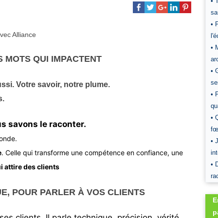
• 
sa
• 
l'
• 
S MOTS QUI IMPACTENT
ar
• 
se
si. Votre savoir, notre plume.
• 
s.
qu
• 
s savons le raconter.
fœ
monde.
• 
e
. Celle qui transforme une compétence en confiance, une
in
• 
 attire des clients
ra
, POUR PARLER À VOS CLIENTS
E
p
 clients. Il parle technique, précision, vérité.