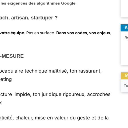
e les exigences des algorithmes Google.
ch, artisan, startuper ?
S
votre équipe.
Pas en surface.
Dans vos codes, vos enjeux,
R
R-MESURE
ocabulaire technique maîtrisé, ton rassurant,
M
eting
Yo
ucture limpide, ton juridique rigoureux, accroches
ts
ticité, chaleur, mise en valeur du geste et de la