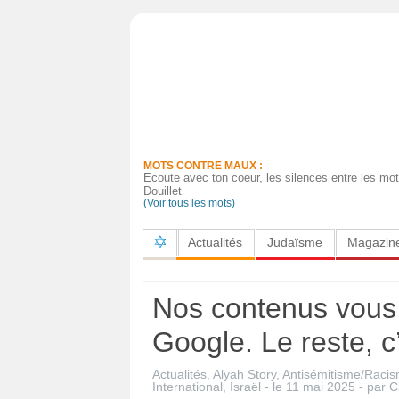
Actualités
Judaïsme
Magazine
MOTS CONTRE MAUX :
Sorties
Ecoute avec ton coeur, les silences entre les mot
Douillet
(Voir tous les mots)
Culture
Actualités
Judaïsme
Magazin
Radio
High-
Nos contenus vous 
Tech
Google. Le reste, c
Insolites
Actualités
,
Alyah Story
,
Antisémitisme/Raci
Cuisine
International
,
Israël
- le
11 mai 2025
-
par
C