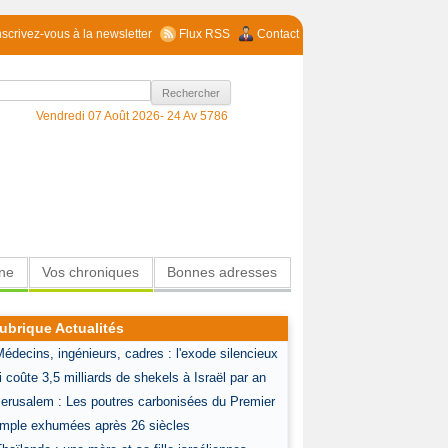
nscrivez-vous à la newsletter
Flux RSS
Contact
Vendredi 07 Août 2026-
24 Av 5786
ine
Vos chroniques
Bonnes adresses
ubrique Actualités
Médecins, ingénieurs, cadres : l'exode silencieux
i coûte 3,5 milliards de shekels à Israël par an
Jerusalem : Les poutres carbonisées du Premier
mple exhumées après 26 siècles