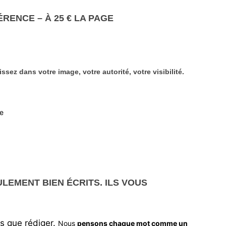
ÉRENCE – À 25 € LA PAGE
tissez dans
votre image
,
votre autorité
,
votre visibilité
.
le
LEMENT BIEN ÉCRITS. ILS VOUS
as que rédiger.
Nous
pensons chaque mot comme un