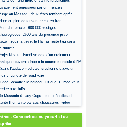
Thaïlande : une mère et sa fille israéliennes
uvagement agressées par un Français
Purge au Mossad : deux têtes tombent après
échec du plan de renversement en Iran
Mont du Temple : 600 000 vestiges
chéologiques, 2600 ans de présence juive
Gaza : sous la trêve, le Hamas reste tapi dans
s tunnels
Projet Nexus : Israël se dote d'un ordinateur
antique souverain face à la course mondiale à l'IA
Quand l'audace médicale israélienne sauve un
tus chypriote de l'asphyxie
Judée-Samarie : le berceau juif que l'Europe veut
terdire aux Juifs
De Massada à Lady Gaga : le musée d'Israël
conte l'humanité par ses chaussures -vidéo-
ntrée : Concombres au yaourt et au
aprika