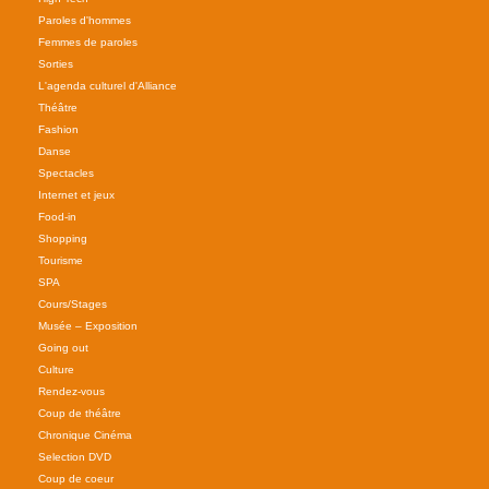
Paroles d'hommes
Femmes de paroles
Sorties
L'agenda culturel d'Alliance
Théâtre
Fashion
Danse
Spectacles
Internet et jeux
Food-in
Shopping
Tourisme
SPA
Cours/Stages
Musée – Exposition
Going out
Culture
Rendez-vous
Coup de théâtre
Chronique Cinéma
Selection DVD
Coup de coeur