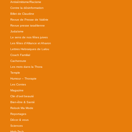
Antisémitisme/Racisme
Contre la désinformation
Billet de Claudine
Revue de Presse de Valérie
Revue presse israélienne
Judaïsme
Le sens de nos fêtes juives
Les fêtes d'Alliance et Aharon
Lettres Hebraiques de Lalou
Coach Familial
Cacheroute
Les mots dans la Thora
Temple
Humour – Thorapie
Les Contes
Magazine
Clin d'oeil beauté
Bien-être & Santé
Relook Ma Mode
Reportages
Décor & vous
Sciences
High-Tech