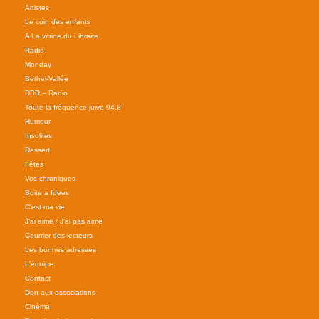
Artistes
Le coin des enfants
A La vitrine du Libraire
Radio
Monday
Bethel-Vallée
DBR – Radio
Toute la fréquence juive 94.8
Humour
Insolites
Dessert
Fêtes
Vos chroniques
Boite a Idees
C'est ma vie
J'ai aime / J'ai pas aime
Courrier des lecteurs
Les bonnes adresses
L'équipe
Contact
Don aux associations
Cinéma