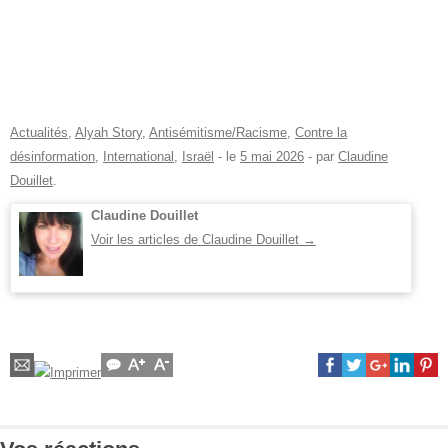
Actualités
,
Alyah Story
,
Antisémitisme/Racisme
,
Contre la
désinformation
,
International
,
Israël
- le
5 mai 2026
-
par
Claudine
Douillet
.
Claudine Douillet
Voir les articles de Claudine Douillet
→