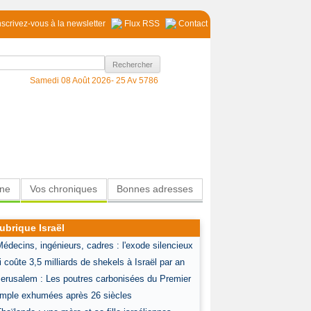
nscrivez-vous à la newsletter
Flux RSS
Contact
Samedi 08 Août 2026-
25 Av 5786
ine
Vos chroniques
Bonnes adresses
ubrique Israël
Médecins, ingénieurs, cadres : l'exode silencieux
i coûte 3,5 milliards de shekels à Israël par an
Jerusalem : Les poutres carbonisées du Premier
mple exhumées après 26 siècles