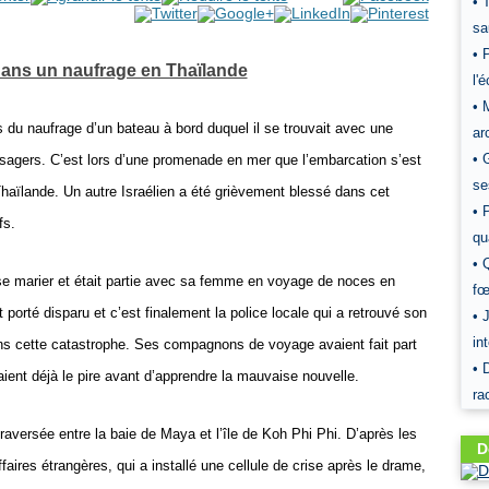
• 
sa
• 
 dans un naufrage en Thaïlande
l'
• 
rs du naufrage d’un bateau à bord duquel il se trouvait avec une
ar
• 
ssagers. C’est lors d’une promenade en mer que l’embarcation s’est
se
Thaïlande. Un autre Israélien a été grièvement blessé dans cet
• 
fs.
qu
• 
se marier et était partie avec sa femme en voyage de noces en
fœ
t porté disparu et c’est finalement la police locale qui a retrouvé son
• 
in
dans cette catastrophe. Ses compagnons de voyage avaient fait part
• 
aient déjà le pire avant d’apprendre la mauvaise nouvelle.
ra
raversée entre la baie de Maya et l’île de Koh Phi Phi. D’après les
D
ires étrangères, qui a installé une cellule de crise après le drame,