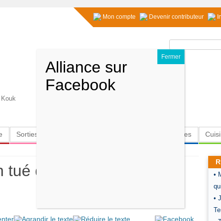
Mon compte
Devenir contributeur
I
Rechercher :
v Kouk
e
Sorties
Culture
Radio
High-Tech
Insolites
Cuis
R
en tué dans un naufrage en
• 
qu
• 
Te