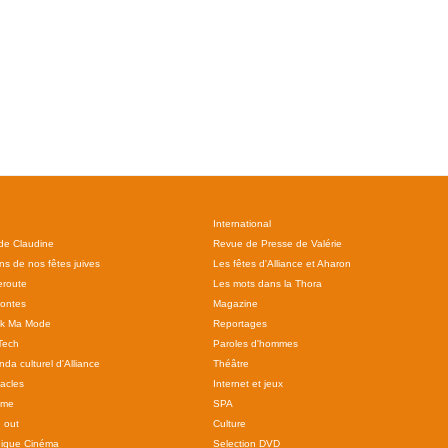
International
 de Claudine
Revue de Presse de Valérie
ns de nos fêtes juives
Les fêtes d'Alliance et Aharon
route
Les mots dans la Thora
ontes
Magazine
ok Ma Mode
Reportages
Tech
Paroles d'hommes
da culturel d'Alliance
Théâtre
acles
Internet et jeux
sme
SPA
 out
Culture
ique Cinéma
Selection DVD