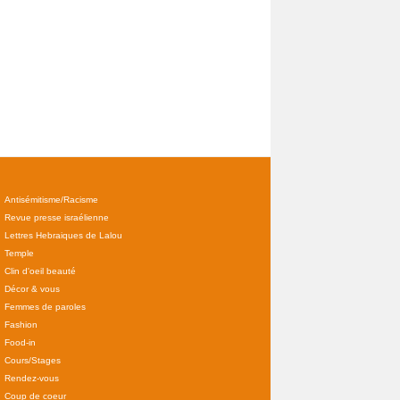
Antisémitisme/Racisme
Revue presse israélienne
Lettres Hebraiques de Lalou
Temple
Clin d'oeil beauté
Décor & vous
Femmes de paroles
Fashion
Food-in
Cours/Stages
Rendez-vous
Coup de coeur