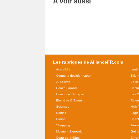
A voir aussi
Les rubriques de AllianceFR.com
Actualités
Israël
Contre la désinformation
Billet
Judaïsme
Le se
Coach Familial
Cache
Humour – Thorapie
Les C
Bien-être & Santé
Relo
Sciences
High-
Sorties
L'agen
Danse
Spect
Shopping
Touri
Musée – Exposition
Going
Coup de théâtre
Chron