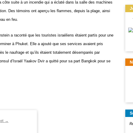
la côte suite à un incendie qui a éclaté dans la salle des machines
J
tion. Des témoins ont aperçu les flammes, depuis la plage, ainsi
eau en feu.
tein a raconté que les touristes israéliens étaient partis pour une
rminer à Phuket. Elle a ajouté que ses services avaient pris
rès le naufrage et qu’ils étaient totalement désemparés par
 consul d’Israël Yaakov Dvir a quitté pour sa part Bangkok pour se
N
S
let
→
R