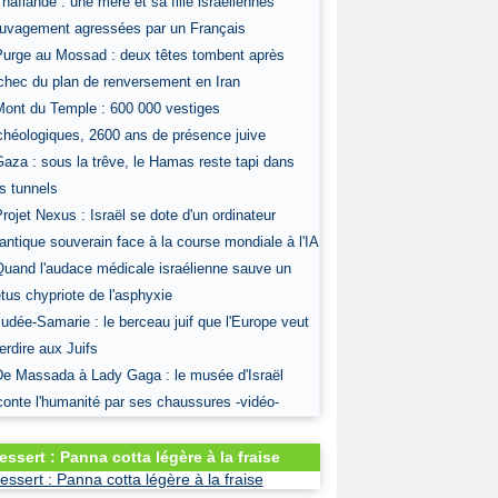
Thaïlande : une mère et sa fille israéliennes
uvagement agressées par un Français
Purge au Mossad : deux têtes tombent après
échec du plan de renversement en Iran
Mont du Temple : 600 000 vestiges
chéologiques, 2600 ans de présence juive
Gaza : sous la trêve, le Hamas reste tapi dans
s tunnels
Projet Nexus : Israël se dote d'un ordinateur
antique souverain face à la course mondiale à l'IA
Quand l'audace médicale israélienne sauve un
tus chypriote de l'asphyxie
Judée-Samarie : le berceau juif que l'Europe veut
terdire aux Juifs
De Massada à Lady Gaga : le musée d'Israël
conte l'humanité par ses chaussures -vidéo-
essert : Panna cotta légère à la fraise