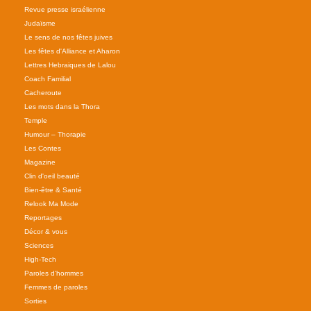
Revue presse israélienne
Judaïsme
Le sens de nos fêtes juives
Les fêtes d'Alliance et Aharon
Lettres Hebraiques de Lalou
Coach Familial
Cacheroute
Les mots dans la Thora
Temple
Humour – Thorapie
Les Contes
Magazine
Clin d'oeil beauté
Bien-être & Santé
Relook Ma Mode
Reportages
Décor & vous
Sciences
High-Tech
Paroles d'hommes
Femmes de paroles
Sorties