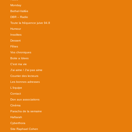
Monday
Bethel-Vallée
DBR – Radio
Toute la fréquence juive 94.8
Humour
Insolites
Dessert
Fêtes
Vos chroniques
Boite a Idees
C'est ma vie
J'ai aime / J'ai pas aime
Courrier des lecteurs
Les bonnes adresses
L'équipe
Contact
Don aux associations
Cinéma
Paracha de la semaine
Haftarah
Cyberthora
Site Raphael Cohen