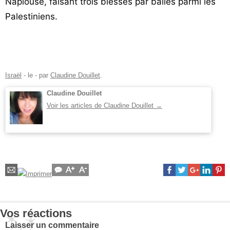
Naplouse, faisant trois blessés par balles parmi les
Vos
Palestiniens.
chroniques
Les
bonnes
adresses
Israël
- le
-
par
Claudine Douillet
.
Claudine Douillet
Voir les articles de Claudine Douillet
→
Vos réactions
Laisser un commentaire