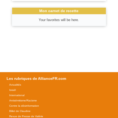
Mon carnet de recette
Your favorites will be here.
Les rubriques de AllianceFR.com
Actualités
Israël
International
Antisémitisme/Racisme
Contre la désinformation
Billet de Claudine
Revue de Presse de Valérie