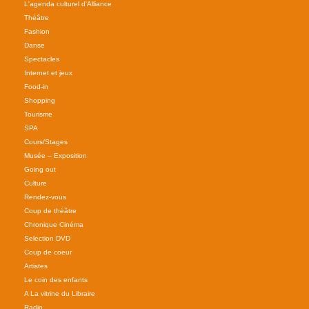
L'agenda culturel d'Alliance
Théâtre
Fashion
Danse
Spectacles
Internet et jeux
Food-in
Shopping
Tourisme
SPA
Cours/Stages
Musée – Exposition
Going out
Culture
Rendez-vous
Coup de théâtre
Chronique Cinéma
Selection DVD
Coup de coeur
Artistes
Le coin des enfants
A La vitrine du Libraire
Radio