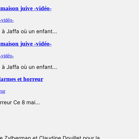
e maison juive -vidéo-
à Jaffa où un enfant...
e maison juive -vidéo-
à Jaffa où un enfant...
 larmes et horreur
rreur Ce 8 mai...
e Zylberman et Claudine Douillet pour la...