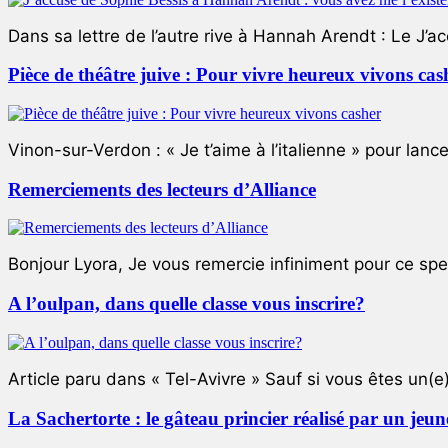
Dans sa lettre de l’autre rive à Hannah Arendt : Le J’a
Pièce de théâtre juive : Pour vivre heureux vivons cas
Vinon-sur-Verdon : « Je t’aime à l’italienne » pour lance
Remerciements des lecteurs d’Alliance
Bonjour Lyora, Je vous remercie infiniment pour ce specta
A l’oulpan, dans quelle classe vous inscrire?
Article paru dans « Tel-Avivre » Sauf si vous êtes un(e)
La Sachertorte : le gâteau princier réalisé par un jeun