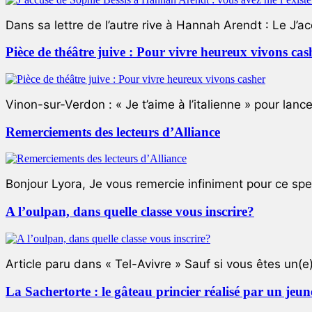
Dans sa lettre de l’autre rive à Hannah Arendt : Le J’a
Pièce de théâtre juive : Pour vivre heureux vivons cas
Vinon-sur-Verdon : « Je t’aime à l’italienne » pour lance
Remerciements des lecteurs d’Alliance
Bonjour Lyora, Je vous remercie infiniment pour ce specta
A l’oulpan, dans quelle classe vous inscrire?
Article paru dans « Tel-Avivre » Sauf si vous êtes un(e)
La Sachertorte : le gâteau princier réalisé par un jeun