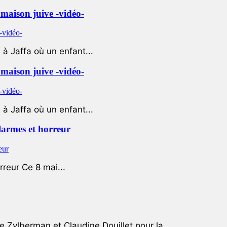
e maison juive -vidéo-
à Jaffa où un enfant...
e maison juive -vidéo-
à Jaffa où un enfant...
 larmes et horreur
rreur Ce 8 mai...
e Zylberman et Claudine Douillet pour la...