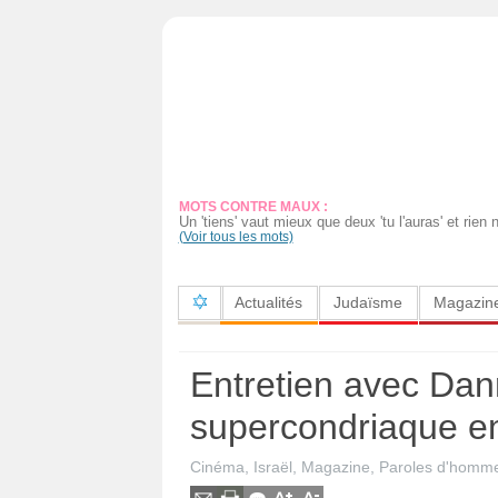
Actualités
Judaïsme
Magazine
MOTS CONTRE MAUX :
Sorties
Un 'tiens' vaut mieux que deux 'tu l'auras' et rien
(Voir tous les mots)
Culture
Actualités
Judaïsme
Magazin
Radio
High-
Entretien avec Dan
Tech
supercondriaque en
Insolites
Cinéma
,
Israël
,
Magazine
,
Paroles d'homm
Cuisine