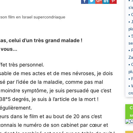
• 
s'
• 
• 
pl
• 
cas, celui d’un très grand malade !
se
vous...
• 
Za
fet très personnel.
• 
pl
sable de mes actes et de mes névroses, je dois
• 
ssé par l’idée de la maladie, comme pas mal
• 
le moindre symptôme, je suis persuadé que c’est
cr
8°5 degrés, je suis à l’article de la mort !
égulièrement.
C
s
lleurs dans le film et au bout de 20 ans c’est
connais le numéro de son cabinet par cœur et