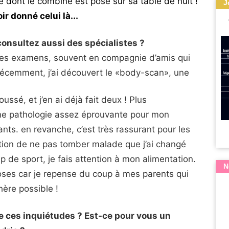
ile dont le combiné est posé sur sa table de nuit !
J
ir donné celui là...
consultez aussi des spécialistes ?
t des examens, souvent en compagnie d’amis qui
écemment, j’ai découvert le «body-scan», une
ssé, et j’en ai déjà fait deux ! Plus
une pathologie assez éprouvante pour mon
s. en revanche, c’est très rassurant pour les
ntion de ne pas tomber malade que j’ai changé
 de sport, je fais attention à mon alimentation.
N
roses car je repense du coup à mes parents qui
hère possible !
de ces inquiétudes ? Est-ce pour vous un