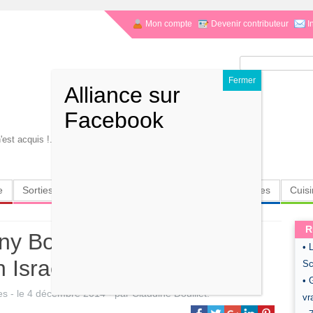
Mon compte
Devenir contributeur
I
Rechercher :
 n'est acquis !. Une grand-mère
e
Sorties
Culture
Radio
High-Tech
Insolites
Cuis
R
ny Boon pour la sortie de
• 
 Israël
Sc
• 
es
- le
4 décembre 2014
-
par
Claudine Douillet
.
vr