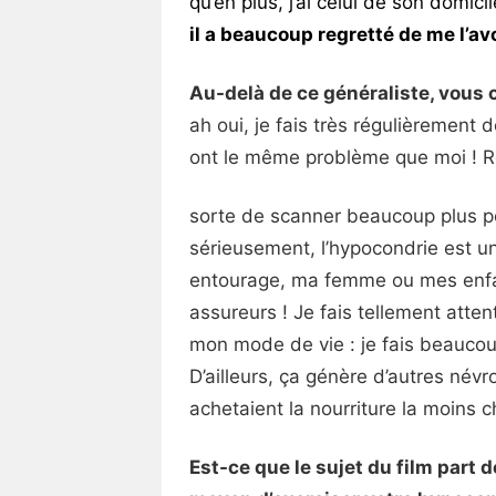
qu’en plus, j’ai celui de son domic
il a beaucoup regretté de me l’avo
Au-delà de ce généraliste, vous 
ah oui, je fais très régulièremen
ont le même problème que moi ! R
sorte de scanner beaucoup plus pou
sérieusement, l’hypocondrie est 
entourage, ma femme ou mes enfant
assureurs ! Je fais tellement atte
mon mode de vie : je fais beaucoup
D’ailleurs, ça génère d’autres név
achetaient la nourriture la moins c
Est-ce que le sujet du film part 