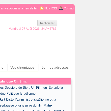
nscrivez-vous à la newsletter
Flux RSS
Contact
Vendredi 07 Août 2026-
24 Av 5786
ine
Vos chroniques
Bonnes adresses
ubrique Cinéma
Les Dossiers de Bibi : Un Film qui Ébranle la
ène Politique Israélienne
Galit Distel l'ex-ministre israélienne et la
aie/fausse origine juive du film Matrix