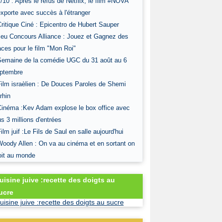
7/10 : Après le refus de Netflix, le film #NOVA
exporte avec succès à l'étranger
Critique Ciné : Epicentro de Hubert Sauper
Jeu Concours Alliance : Jouez et Gagnez des
aces pour le film "Mon Roi"
Semaine de la comédie UGC du 31 août au 6
ptembre
Film israèlien : De Douces Paroles de Shemi
rhin
Cinéma :Kev Adam explose le box office avec
us 3 millions d'entrées
Film juif :Le Fils de Saul en salle aujourd'hui
Woody Allen : On va au cinéma et en sortant on
oit au monde
uisine juive :recette des doigts au
ucre