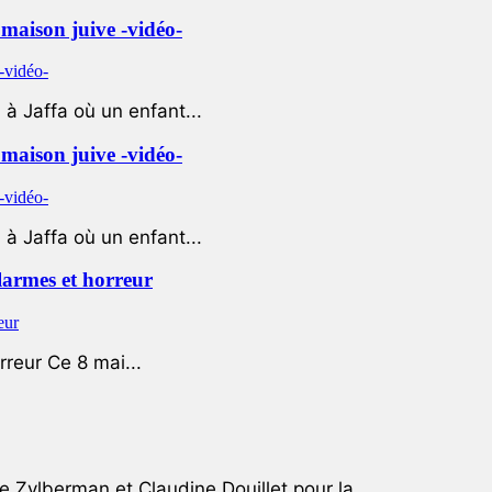
e maison juive -vidéo-
à Jaffa où un enfant...
e maison juive -vidéo-
à Jaffa où un enfant...
 larmes et horreur
rreur Ce 8 mai...
e Zylberman et Claudine Douillet pour la...