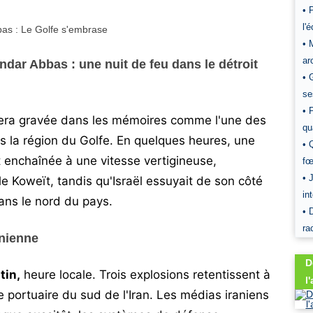
• 
l'
• 
ar
dar Abbas : une nuit de feu dans le détroit
• 
se
• 
tera gravée dans les mémoires comme l'une des
qu
 la région du Golfe. En quelques heures, une
• 
t enchaînée à une vitesse vertigineuse,
fœ
• 
 le Koweït, tandis qu'Israël essuyait de son côté
in
ans le nord du pays.
• 
ra
anienne
D
tin,
heure locale. Trois explosions retentissent à
l
e portuaire du sud de l'Iran. Les médias iraniens