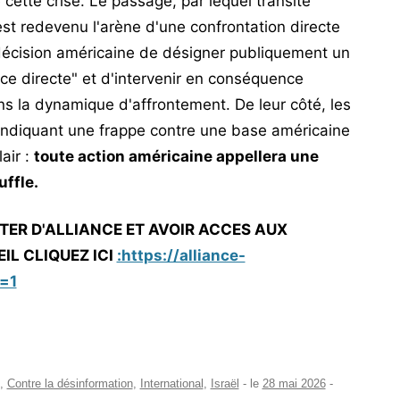
cette crise. Le passage, par lequel transite
st redevenu l'arène d'une confrontation directe
décision américaine de désigner publiquement un
ce directe" et d'intervenir en conséquence
ns la dynamique d'affrontement. De leur côté, les
endiquant une frappe contre une base américaine
air :
toute action américaine appellera une
uffle.
TER D'ALLIANCE ET AVOIR ACCES AUX
IL CLIQUEZ ICI
:https://alliance-
=1
,
Contre la désinformation
,
International
,
Israël
- le
28 mai 2026
-