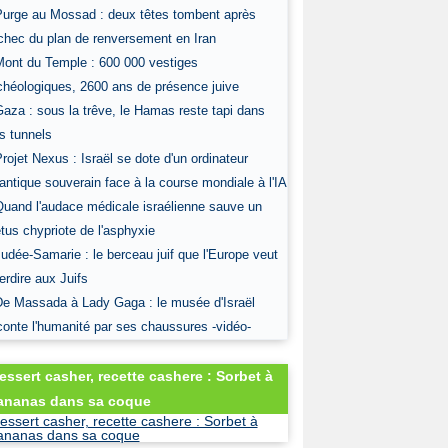
Purge au Mossad : deux têtes tombent après
échec du plan de renversement en Iran
Mont du Temple : 600 000 vestiges
chéologiques, 2600 ans de présence juive
Gaza : sous la trêve, le Hamas reste tapi dans
s tunnels
Projet Nexus : Israël se dote d'un ordinateur
antique souverain face à la course mondiale à l'IA
Quand l'audace médicale israélienne sauve un
tus chypriote de l'asphyxie
Judée-Samarie : le berceau juif que l'Europe veut
terdire aux Juifs
De Massada à Lady Gaga : le musée d'Israël
conte l'humanité par ses chaussures -vidéo-
essert casher, recette cashere : Sorbet à
'ananas dans sa coque