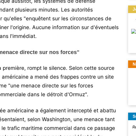
esque aussitôt, les systèmes de défense
endant plusieurs minutes. Les autorités
J
r qu'elles "enquêtent sur les circonstances de
iner l'origine. Aucune information sur d'éventuels
ans l'immédiat.
 menace directe sur nos forces"
N
a première, rompt le silence. Selon cette source
e américaine a mené des frappes contre un site
omme "une menace directe sur les forces
ommerciale dans le détroit d'Ormuz".
ée américaine a également intercepté et abattu
S
présentaient, selon Washington, une menace tant
R
 le trafic maritime commercial dans ce passage