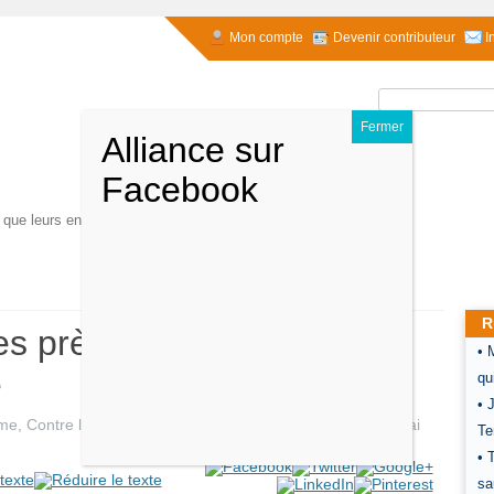
Mon compte
Devenir contributeur
I
Rechercher :
s que leurs ennemis. Bernard-Henri Lévy
R
es près de Bandar Abbas :
• 
e
qu
• 
sme
,
Contre la désinformation
,
International
,
Israël
- le
28 mai
Te
• 
sa