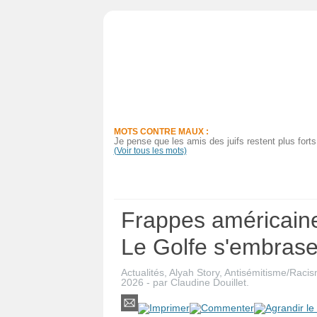
Actualités
Judaïsme
Magazine
MOTS CONTRE MAUX :
Sorties
Je pense que les amis des juifs restent plus fort
(Voir tous les mots)
Culture
Radio
Frappes américain
High-
Le Golfe s'embras
Tech
Actualités
,
Alyah Story
,
Antisémitisme/Raci
Insolites
2026
-
par
Claudine Douillet
.
Cuisine