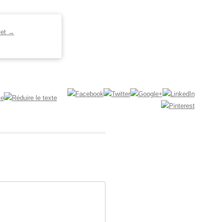
let
→