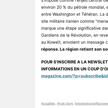
s'impose comme l'enjeu central de 
environ 20 % du pétrole mondial, e
entre Washington et Téhéran. La 
site militaire iranien comme "mena
marque une étape significative da
Gardiens de la Révolution, en rev
au Koweït, envoient un message cl
réponse. La région retient son so
POUR S'INSCRIRE A LA NEWSLET
INFORMATIONS EN UN COUP D'OE
magazine.com/?p=subscribe&id
Actualités
,
Alyah Story
,
Antisémitisme/Racisme