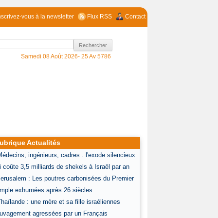
nscrivez-vous à la newsletter
Flux RSS
Contact
Samedi 08 Août 2026-
25 Av 5786
ubrique Actualités
Médecins, ingénieurs, cadres : l'exode silencieux
i coûte 3,5 milliards de shekels à Israël par an
Jerusalem : Les poutres carbonisées du Premier
mple exhumées après 26 siècles
Thaïlande : une mère et sa fille israéliennes
uvagement agressées par un Français