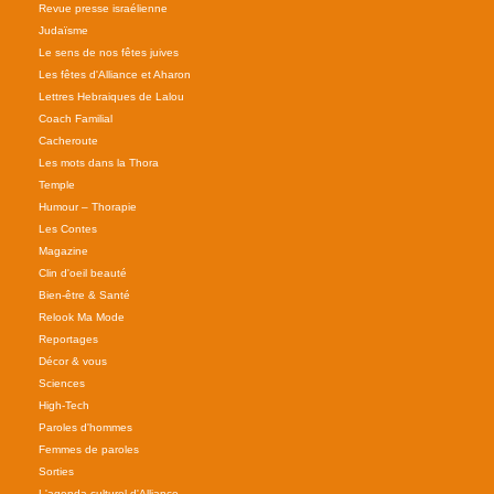
Revue presse israélienne
Judaïsme
Le sens de nos fêtes juives
Les fêtes d'Alliance et Aharon
Lettres Hebraiques de Lalou
Coach Familial
Cacheroute
Les mots dans la Thora
Temple
Humour – Thorapie
Les Contes
Magazine
Clin d'oeil beauté
Bien-être & Santé
Relook Ma Mode
Reportages
Décor & vous
Sciences
High-Tech
Paroles d'hommes
Femmes de paroles
Sorties
L'agenda culturel d'Alliance