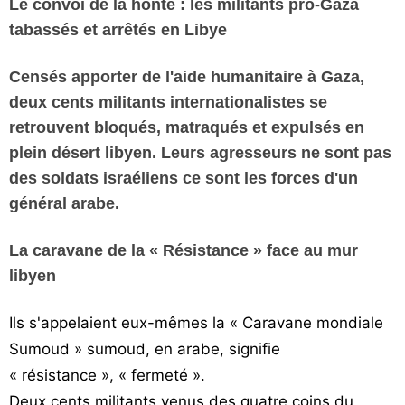
Le convoi de la honte : les militants pro-Gaza
Vos
tabassés et arrêtés en Libye
chroniques
Censés apporter de l'aide humanitaire à Gaza,
Les
deux cents militants internationalistes se
bonnes
adresses
retrouvent bloqués, matraqués et expulsés en
plein désert libyen. Leurs agresseurs ne sont pas
des soldats israéliens ce sont les forces d'un
général arabe.
La caravane de la « Résistance » face au mur
libyen
Ils s'appelaient eux-mêmes la « Caravane mondiale
Sumoud » sumoud, en arabe, signifie
« résistance », « fermeté ».
Deux cents militants venus des quatre coins du