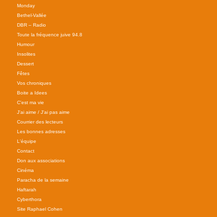
Monday
Bethel-Vallée
DBR – Radio
Toute la fréquence juive 94.8
Humour
Insolites
Dessert
Fêtes
Vos chroniques
Boite a Idees
C'est ma vie
J'ai aime / J'ai pas aime
Courrier des lecteurs
Les bonnes adresses
L'équipe
Contact
Don aux associations
Cinéma
Paracha de la semaine
Haftarah
Cyberthora
Site Raphael Cohen