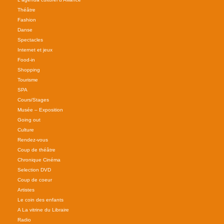
Théâtre
Fashion
Danse
Spectacles
Internet et jeux
Food-in
Shopping
Tourisme
SPA
Cours/Stages
Musée – Exposition
Going out
Culture
Rendez-vous
Coup de théâtre
Chronique Cinéma
Selection DVD
Coup de coeur
Artistes
Le coin des enfants
A La vitrine du Libraire
Radio