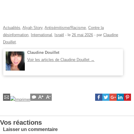
Actualités
,
Alyah Story
,
Antisémitisme/Racisme
,
Contre la
désinformation
,
International
,
Israël
- le
26 mai 2026
-
par
Claudine
Douillet
.
Claudine Douillet
Voir les articles de Claudine Douillet
→
Vos réactions
Laisser un commentaire