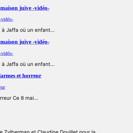
e maison juive -vidéo-
à Jaffa où un enfant...
e maison juive -vidéo-
à Jaffa où un enfant...
 larmes et horreur
rreur Ce 8 mai...
e Zylberman et Claudine Douillet pour la...