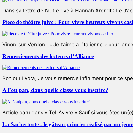
Dans sa lettre de l’autre rive à Hannah Arendt : Le J’a
Pièce de théâtre juive : Pour vivre heureux vivons cas
Vinon-sur-Verdon : « Je t’aime à l’italienne » pour lance
Remerciements des lecteurs d’Alliance
Bonjour Lyora, Je vous remercie infiniment pour ce specta
A l’oulpan, dans quelle classe vous inscrire?
Article paru dans « Tel-Avivre » Sauf si vous êtes un(e)
La Sachertorte : le gâteau princier réalisé par un jeun