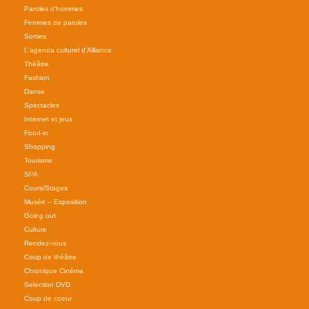
Paroles d'hommes
Femmes de paroles
Sorties
L'agenda culturel d'Alliance
Théâtre
Fashion
Danse
Spectacles
Internet et jeux
Food-in
Shopping
Tourisme
SPA
Cours/Stages
Musée – Exposition
Going out
Culture
Rendez-vous
Coup de théâtre
Chronique Cinéma
Selection DVD
Coup de coeur