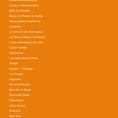
Antisémitisme/Racisme
Contre la désinformation
Billet de Claudine
Revue de Presse de Valérie
Revue presse israélienne
Judaïsme
Le sens de nos fêtes juives
Les fêtes d'Alliance et Aharon
Lettres Hebraiques de Lalou
Coach Familial
Cacheroute
Les mots dans la Thora
Temple
Humour – Thorapie
Les Contes
Magazine
Clin d'oeil beauté
Bien-être & Santé
Relook Ma Mode
Reportages
Décor & vous
Sciences
High-Tech