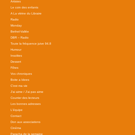
Artistes
Le coin des enfants
A La vitrine du Libraire
Radio
Monday
Bethel-Vallée
DBR – Radio
Toute la fréquence juive 94.8
Humour
Insolites
Dessert
Fêtes
Vos chroniques
Boite a Idees
C'est ma vie
J'ai aime / J'ai pas aime
Courrier des lecteurs
Les bonnes adresses
L'équipe
Contact
Don aux associations
Cinéma
Paracha de la semaine