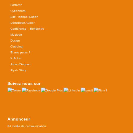
Haftarah
Cyberthora
Site Raphael Cohen
Dominique Aubier
Conférence – Rencontre
Musique
Design
Clubbing
Et nos petits ?
K.Acher
Jouez/Gagnez
Alyah Story
Suivez-nous sur
Annonceur
Kit media de communication