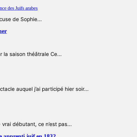
ccuse de Sophie...
her
r la saison théâtrale Ce...
cle auquel j’ai participé hier soir...
 vrai débutant, ce n’est pas...
e apprenti juif en 1832