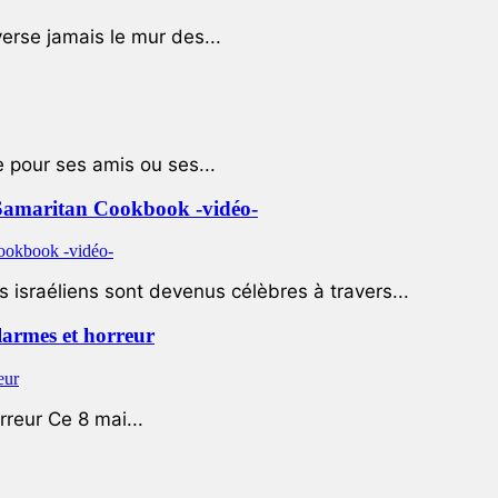
rse jamais le mur des...
e pour ses amis ou ses...
le Samaritan Cookbook -vidéo-
 israéliens sont devenus célèbres à travers...
 larmes et horreur
rreur Ce 8 mai...