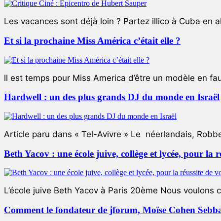
Les vacances sont déjà loin ? Partez illico à Cuba en all
Et si la prochaine Miss América c’était elle ?
ll est temps pour Miss America d’être un modèle en faute
Hardwell : un des plus grands DJ du monde en Israël
Article paru dans « Tel-Avivre » Le néerlandais, Robb
Beth Yacov : une école juive, collège et lycée, pour la r
L’école juive Beth Yacov à Paris 20ème Nous voulons ce 
Comment le fondateur de jforum, Moïse Cohen Sebban,