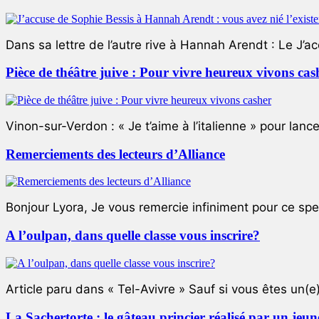
Dans sa lettre de l’autre rive à Hannah Arendt : Le J’a
Pièce de théâtre juive : Pour vivre heureux vivons cas
Vinon-sur-Verdon : « Je t’aime à l’italienne » pour lance
Remerciements des lecteurs d’Alliance
Bonjour Lyora, Je vous remercie infiniment pour ce specta
A l’oulpan, dans quelle classe vous inscrire?
Article paru dans « Tel-Avivre » Sauf si vous êtes un(e)
La Sachertorte : le gâteau princier réalisé par un jeun