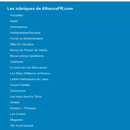
Les rubriques de AllianceFR.com
Actualités
Israël
International
Antisémitisme/Racisme
Contre la désinformation
Billet de Claudine
Revue de Presse de Valérie
Revue presse israélienne
Judaïsme
Le sens de nos fêtes juives
Les fêtes d'Alliance et Aharon
Lettres Hebraiques de Lalou
Coach Familial
Cacheroute
Les mots dans la Thora
Temple
Humour – Thorapie
Les Contes
Magazine
Clin d'oeil beauté