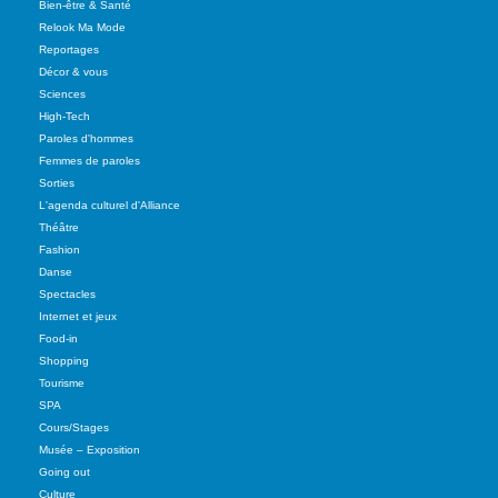
Bien-être & Santé
Relook Ma Mode
Reportages
Décor & vous
Sciences
High-Tech
Paroles d'hommes
Femmes de paroles
Sorties
L'agenda culturel d'Alliance
Théâtre
Fashion
Danse
Spectacles
Internet et jeux
Food-in
Shopping
Tourisme
SPA
Cours/Stages
Musée – Exposition
Going out
Culture