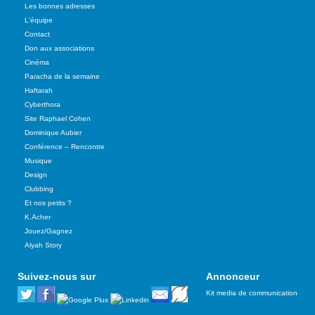
Les bonnes adresses
L'équipe
Contact
Don aux associations
Cinéma
Paracha de la semaine
Haftarah
Cyberthora
Site Raphael Cohen
Dominique Aubier
Conférence – Rencontre
Musique
Design
Clubbing
Et nos petits ?
K.Acher
Jouez/Gagnez
Alyah Story
Suivez-nous sur
Annonceur
Kit media de communication