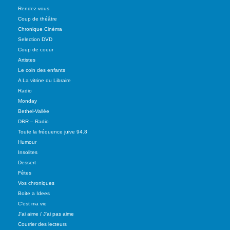
Rendez-vous
Coup de théâtre
Chronique Cinéma
Selection DVD
Coup de coeur
Artistes
Le coin des enfants
A La vitrine du Libraire
Radio
Monday
Bethel-Vallée
DBR – Radio
Toute la fréquence juive 94.8
Humour
Insolites
Dessert
Fêtes
Vos chroniques
Boite a Idees
C'est ma vie
J'ai aime / J'ai pas aime
Courrier des lecteurs