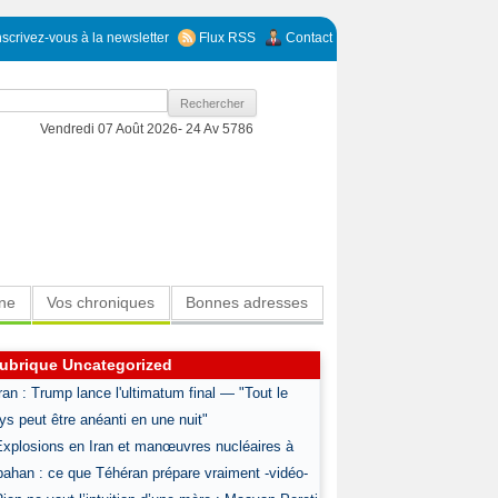
nscrivez-vous à la newsletter
Flux RSS
Contact
Vendredi 07 Août 2026-
24 Av 5786
ine
Vos chroniques
Bonnes adresses
ubrique Uncategorized
Iran : Trump lance l'ultimatum final — "Tout le
ys peut être anéanti en une nuit"
Explosions en Iran et manœuvres nucléaires à
pahan : ce que Téhéran prépare vraiment -vidéo-