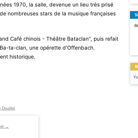
ées 1970, la salle, devenue un lieu très prisé
er de nombreuses stars de la musique françaises
S
R
nd Café chinois - Théâtre Bataclan", puis refait
 Ba-ta-clan, une opérette d'Offenbach.
nt historique.
M
Yo
 Douillet
.
let
→