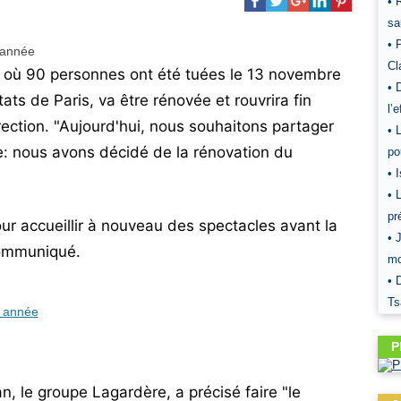
• 
sa
• 
Cl
, où 90 personnes ont été tuées le 13 novembre
• 
tats de Paris, va être rénovée et rouvrira fin
l’
ection. "Aujourd'hui, nous souhaitons partager
• 
: nous avons décidé de la rénovation du
po
• 
• 
pr
ur accueillir à nouveau des spectacles avant la
• 
communiqué.
mo
• 
Ts
P
an, le groupe Lagardère, a précisé faire "le