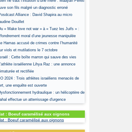
Rien ne vaut l’intuition d’une mère : Maayan Pereti
uve son fils malgré un diagnostic erroné
Posdcast Alliance : David Shapira au micro
audine Douillet
Du « Make love not war » à « Tuez les Juifs » :
effondrement moral d’une jeunesse manipulée
Le Hamas accusé de crimes contre l’humanité
ur viols et mutilations le 7 octobre
Israël : Cette boîte marron qui sauve des vies
L'athlète israélienne Lihya Raz : une annonce
ématurée et rectifiée
JO 2024 : Trois athlètes israéliens menacés de
rt, une enquête est ouverte
Dysfonctionnement hydraulique : un hélicoptère de
ahal effectue un atterrissage d'urgence
lat : Boeuf caramélisé aux oignons