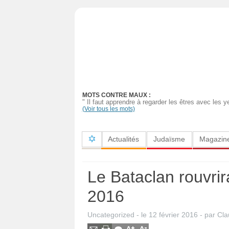
Actualités
Judaïsme
Magazine
MOTS CONTRE MAUX :
Sorties
" Il faut apprendre à regarder les êtres avec les y
(Voir tous les mots)
Culture
Actualités
Judaïsme
Magazin
Radio
High-
Le Bataclan rouvrir
Tech
2016
Insolites
Uncategorized
- le
12 février 2016
-
par
Cla
Cuisine