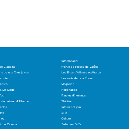
International
 de Claudine
Revue de Presse de Valérie
ns de nos fêtes juives
Les fêtes d'Alliance et Aharon
route
Les mots dans la Thora
ontes
Magazine
ok Ma Mode
Reportages
Tech
Paroles d'hommes
da culturel d'Alliance
Théâtre
acles
Internet et jeux
sme
SPA
 out
Culture
ique Cinéma
Selection DVD