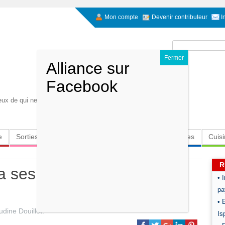
Mon compte
Devenir contributeur
I
Rechercher :
eux de qui ne les reverra plus ". Kaos film de Taviani
e
Sorties
Culture
Radio
High-Tech
Insolites
Cuis
R
a ses portes fin de l'année
• 
pa
• 
udine Douillet
.
Is