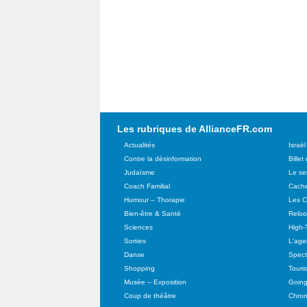
Les rubriques de AllianceFR.com
Actualités
Israël
Contre la désinformation
Billet
Judaïsme
Le se
Coach Familial
Cache
Humour – Thorapie
Les C
Bien-être & Santé
Relo
Sciences
High-
Sorties
L'agen
Danse
Spect
Shopping
Touri
Musée – Exposition
Going
Coup de théâtre
Chron