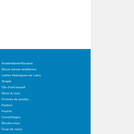
Antisémitisme/Racisme
Revue presse israélienne
Lettres Hebraiques de Lalou
Temple
Clin d'oeil beauté
Décor & vous
Femmes de paroles
Fashion
Food-in
Cours/Stages
Rendez-vous
Coup de coeur