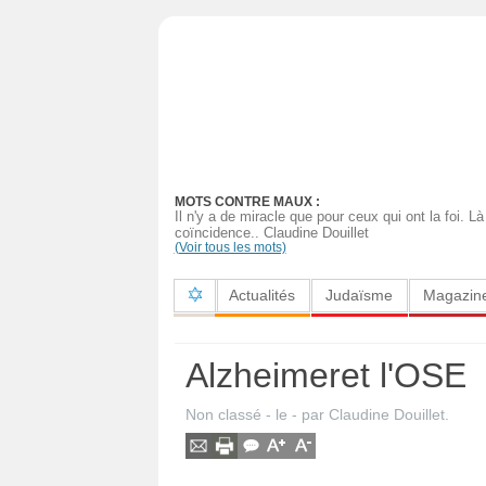
Actualités
Judaïsme
Magazine
MOTS CONTRE MAUX :
Sorties
Il n'y a de miracle que pour ceux qui ont la foi. L
coïncidence.. Claudine Douillet
(Voir tous les mots)
Culture
Actualités
Judaïsme
Magazin
Radio
High-
Alzheimeret l'OSE
Tech
Non classé
- le
-
par
Claudine Douillet
.
Insolites
Cuisine