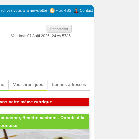
nscrivez-vous à la newsletter
Flux RSS
Contact
Vendredi 07 Août 2026-
24 Av 5786
ine
Vos chroniques
Bonnes adresses
ans cette même rubrique
lat casher, Recette cashere : Dorade à la
aponaise