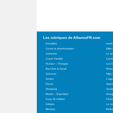
Les rubriques de AllianceFR.com
Actualités
Israël
Contre la désinformation
Billet
Judaïsme
Le se
Coach Familial
Cache
Humour – Thorapie
Les C
Bien-être & Santé
Relo
Sciences
High-
Sorties
L'agen
Danse
Spect
Shopping
Touri
Musée – Exposition
Going
Coup de théâtre
Chron
Artistes
Le co
Monday
Bethe