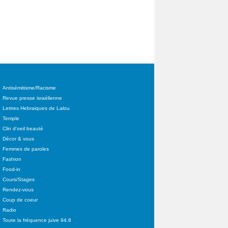
Antisémitisme/Racisme
Revue presse israélienne
Lettres Hebraiques de Lalou
Temple
Clin d'oeil beauté
Décor & vous
Femmes de paroles
Fashion
Food-in
Cours/Stages
Rendez-vous
Coup de coeur
Radio
Toute la fréquence juive 94.8