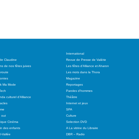
International
 de Claudine
Revue de Presse de Valérie
ns de nos fêtes juives
Les fêtes d'Alliance et Aharon
route
Les mots dans la Thora
ontes
Magazine
ok Ma Mode
Reportages
Tech
Paroles d'hommes
da culturel d'Alliance
Théâtre
acles
Internet et jeux
sme
SPA
 out
Culture
ique Cinéma
Selection DVD
in des enfants
A La vitrine du Libraire
l-Vallée
DBR – Radio