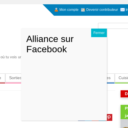
Mon compte
Devenir contributeur
I
Rechercher :
à où tu vois un miracle d'autres ne voient qu'une simple
e
Sorties
Culture
Radio
High-Tech
Insolites
Cuis
D
P
j