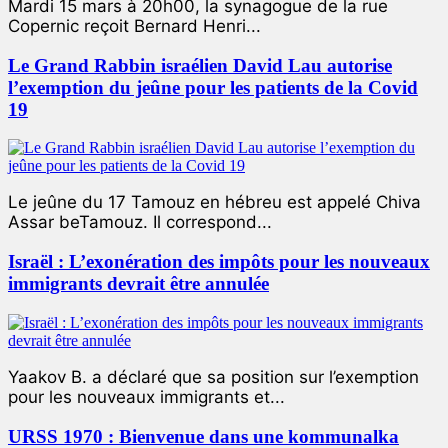
Mardi 15 mars à 20h00, la synagogue de la rue
Copernic reçoit Bernard Henri...
Le Grand Rabbin israélien David Lau autorise
l’exemption du jeûne pour les patients de la Covid
19
Le jeûne du 17 Tamouz en hébreu est appelé Chiva
Assar beTamouz. Il correspond...
Israël : L’exonération des impôts pour les nouveaux
immigrants devrait être annulée
Yaakov B. a déclaré que sa position sur l’exemption
pour les nouveaux immigrants et...
URSS 1970 : Bienvenue dans une kommunalka