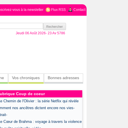
nscrivez-vous à la newsletter
Flux RSS
Contact
Jeudi 06 Août 2026-
23 Av 5786
ine
Vos chroniques
Bonnes adresses
ubrique Coup de coeur
Le Chemin de l'Olivier : la série Netflix qui révèle
mment nos ancêtres dictent encore nos vies-
rait-
Le Cœur de Brahma : voyage à travers la violence