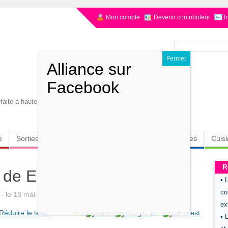
Mon compte
Devenir contributeur
I
Rechercher :
éfaite à haute voix.. Rabbi Siméon Ben Yochaï
e
Sorties
Culture
Radio
High-Tech
Insolites
Cuis
R
le de Eric Temim
• 
co
- le
18 mai 2019
-
par
Joelle Benharous
.
ext
• 