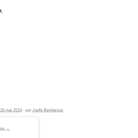
.
18 mai 2019
-
par
Joelle Benharous
.
rous
→