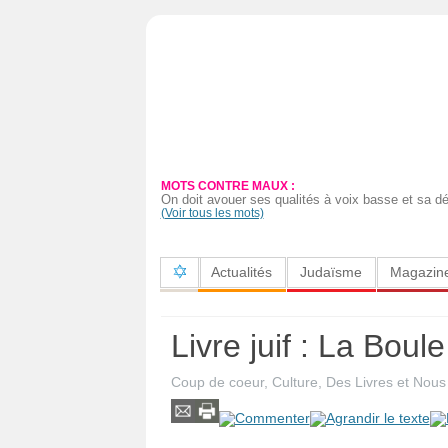
Actualités
Judaïsme
Magazine
MOTS CONTRE MAUX :
Sorties
On doit avouer ses qualités à voix basse et sa d
(Voir tous les mots)
Culture
Actualités
Judaïsme
Magazin
Radio
High-
Livre juif : La Bou
Tech
Coup de coeur
,
Culture
,
Des Livres et Nous
Insolites
Cuisine