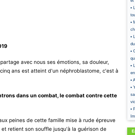
et
• 
to
• 
ch
• 
du
019
• 
qu
i partage avec nous ses émotions, sa douleur,
• 
 cinq ans est atteint d'un néphroblastome, c'est à
en
• 
• 
sa
ntrons dans un combat, le combat contre cette
vi
• 
Im
aux peines de cette famille mise à rude épreuve
 et retient son souffle jusqu'à la guérison de
E