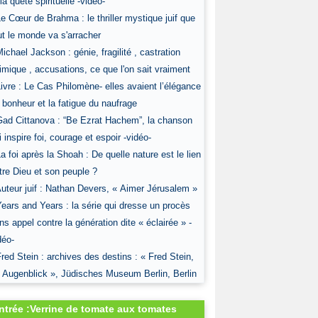
 la quête spirituelle -vidéo-
Le Cœur de Brahma : le thriller mystique juif que
ut le monde va s'arracher
Michael Jackson : génie, fragilité , castration
imique , accusations, ce que l'on sait vraiment
Livre : Le Cas Philomène- elles avaient l’élégance
 bonheur et la fatigue du naufrage
Gad Cittanova : “Be Ezrat Hachem”, la chanson
i inspire foi, courage et espoir -vidéo-
La foi après la Shoah : De quelle nature est le lien
tre Dieu et son peuple ?
Auteur juif : Nathan Devers, « Aimer Jérusalem »
Years and Years : la série qui dresse un procès
ns appel contre la génération dite « éclairée » -
déo-
Fred Stein : archives des destins : « Fred Stein,
 Augenblick », Jüdisches Museum Berlin, Berlin
ntrée :Verrine de tomate aux tomates