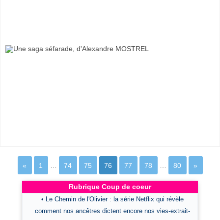
«
1
…
74
75
76
77
78
…
80
»
Rubrique Coup de coeur
• Le Chemin de l'Olivier : la série Netflix qui révèle
comment nos ancêtres dictent encore nos vies-extrait-