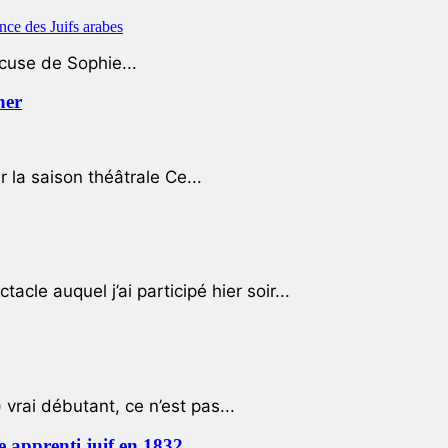
ccuse de Sophie...
her
r la saison théâtrale Ce...
cle auquel j’ai participé hier soir...
 vrai débutant, ce n’est pas...
e apprenti juif en 1832