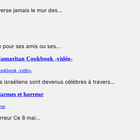
rse jamais le mur des...
e pour ses amis ou ses...
le Samaritan Cookbook -vidéo-
 israéliens sont devenus célèbres à travers...
 larmes et horreur
rreur Ce 8 mai...