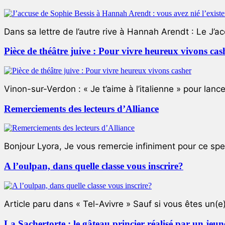
Dans sa lettre de l’autre rive à Hannah Arendt : Le J’a
Pièce de théâtre juive : Pour vivre heureux vivons cas
Vinon-sur-Verdon : « Je t’aime à l’italienne » pour lance
Remerciements des lecteurs d’Alliance
Bonjour Lyora, Je vous remercie infiniment pour ce specta
A l’oulpan, dans quelle classe vous inscrire?
Article paru dans « Tel-Avivre » Sauf si vous êtes un(e)
La Sachertorte : le gâteau princier réalisé par un jeun