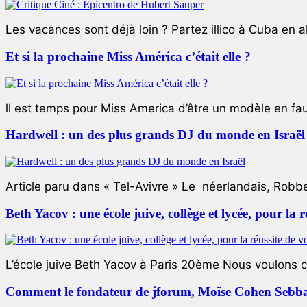
Les vacances sont déjà loin ? Partez illico à Cuba en all
Et si la prochaine Miss América c’était elle ?
ll est temps pour Miss America d’être un modèle en faute
Hardwell : un des plus grands DJ du monde en Israël
Article paru dans « Tel-Avivre » Le néerlandais, Robb
Beth Yacov : une école juive, collège et lycée, pour la r
L’école juive Beth Yacov à Paris 20ème Nous voulons ce 
Comment le fondateur de jforum, Moïse Cohen Sebban,