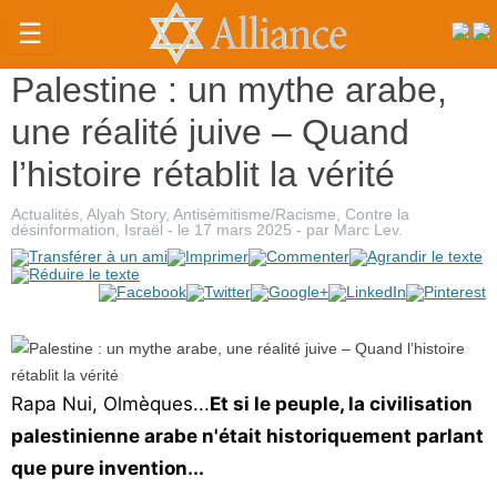
☰
Palestine : un mythe arabe,
Actualités
une réalité juive – Quand
Judaïsme
l’histoire rétablit la vérité
Magazine
Actualités
,
Alyah Story
,
Antisémitisme/Racisme
,
Contre la
Sorties
désinformation
,
Israël
- le
17 mars 2025
-
par
Marc Lev
.
Culture
Radio
High-
Tech
Rapa Nui, Olmèques...
Et si le peuple, la civilisation
Insolites
palestinienne arabe n'était historiquement parlant
que pure invention...
Cuisine