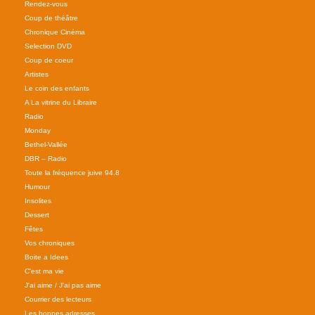
Rendez-vous
Coup de théâtre
Chronique Cinéma
Selection DVD
Coup de coeur
Artistes
Le coin des enfants
A La vitrine du Libraire
Radio
Monday
Bethel-Vallée
DBR – Radio
Toute la fréquence juive 94.8
Humour
Insolites
Dessert
Fêtes
Vos chroniques
Boite a Idees
C'est ma vie
J'ai aime / J'ai pas aime
Courrier des lecteurs
Les bonnes adresses