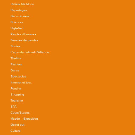
Relook Ma Mode
Reportages
Décor & vous
Sciences
High-Tech
Paroles d'hommes
Femmes de paroles
Sorties
L'agenda culturel d'Alliance
Théâtre
Fashion
Danse
Spectacles
Internet et jeux
Food-in
Shopping
Tourisme
SPA
Cours/Stages
Musée – Exposition
Going out
Culture