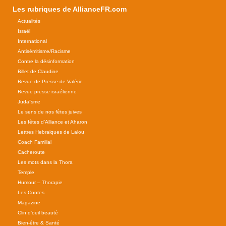
Les rubriques de AllianceFR.com
Actualités
Israël
International
Antisémitisme/Racisme
Contre la désinformation
Billet de Claudine
Revue de Presse de Valérie
Revue presse israélienne
Judaïsme
Le sens de nos fêtes juives
Les fêtes d'Alliance et Aharon
Lettres Hebraiques de Lalou
Coach Familial
Cacheroute
Les mots dans la Thora
Temple
Humour – Thorapie
Les Contes
Magazine
Clin d'oeil beauté
Bien-être & Santé