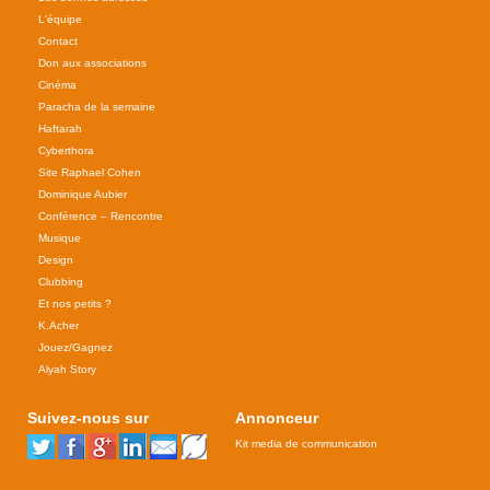
L'équipe
Contact
Don aux associations
Cinéma
Paracha de la semaine
Haftarah
Cyberthora
Site Raphael Cohen
Dominique Aubier
Conférence – Rencontre
Musique
Design
Clubbing
Et nos petits ?
K.Acher
Jouez/Gagnez
Alyah Story
Suivez-nous sur
Annonceur
Kit media de communication