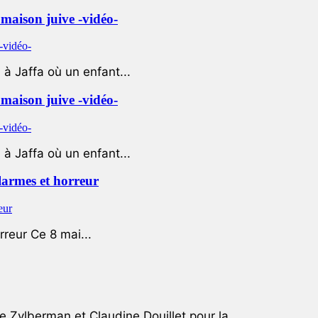
e maison juive -vidéo-
à Jaffa où un enfant...
e maison juive -vidéo-
à Jaffa où un enfant...
 larmes et horreur
rreur Ce 8 mai...
e Zylberman et Claudine Douillet pour la...