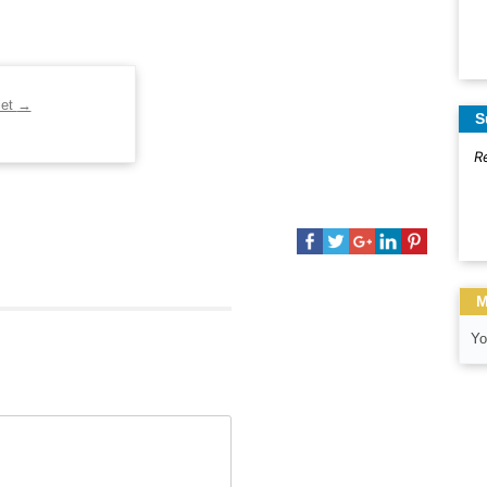
let
→
S
R
M
Yo