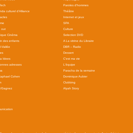
Tech
Paroles d'hommes
da culturel d'Alliance
Théâtre
acles
Internet et jeux
sme
SPA
 out
Culture
ique Cinéma
Selection DVD
in des enfants
A La vitrine du Libraire
l-Vallée
DBR – Radio
tes
Dessert
 a Idees
C'est ma vie
onnes adresses
L'équipe
ma
Paracha de la semaine
Raphael Cohen
Dominique Aubier
n
Clubbing
z/Gagnez
Alyah Story
unication