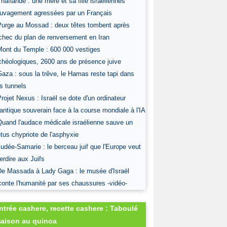
Thaïlande : une mère et sa fille israéliennes
uvagement agressées par un Français
Purge au Mossad : deux têtes tombent après
échec du plan de renversement en Iran
Mont du Temple : 600 000 vestiges
chéologiques, 2600 ans de présence juive
Gaza : sous la trêve, le Hamas reste tapi dans
s tunnels
Projet Nexus : Israël se dote d'un ordinateur
antique souverain face à la course mondiale à l'IA
Quand l'audace médicale israélienne sauve un
tus chypriote de l'asphyxie
Judée-Samarie : le berceau juif que l'Europe veut
terdire aux Juifs
De Massada à Lady Gaga : le musée d'Israël
conte l'humanité par ses chaussures -vidéo-
ntrée cashere, recette cashere : Taboulé
aison au quinoa