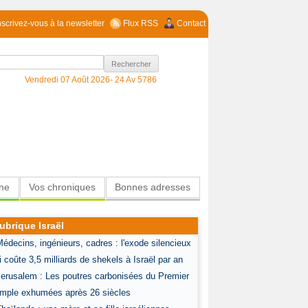
nscrivez-vous à la newsletter
Flux RSS
Contact
Vendredi 07 Août 2026-
24 Av 5786
ine
Vos chroniques
Bonnes adresses
ubrique Israël
Médecins, ingénieurs, cadres : l'exode silencieux
i coûte 3,5 milliards de shekels à Israël par an
Jerusalem : Les poutres carbonisées du Premier
mple exhumées après 26 siècles