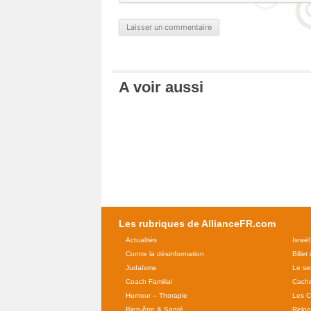
A voir aussi
Les rubriques de AllianceFR.com
Actualités
Israël
Contre la désinformation
Billet
Judaïsme
Le se
Coach Familial
Cache
Humour – Thorapie
Les C
Bien-être & Santé
Relo