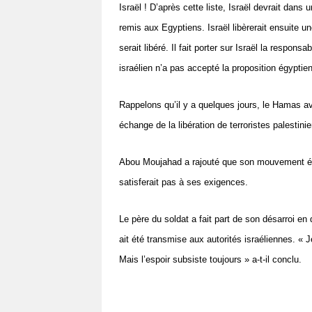
Israël ! D’après cette liste, Israël devrait dans 
remis aux Egyptiens. Israël libèrerait ensuite u
serait libéré. Il fait porter sur Israël la respon
israélien n’a pas accepté la proposition égyptie
Rappelons qu’il y a quelques jours, le Hamas ava
échange de la libération de terroristes palestinie
Abou Moujahad a rajouté que son mouvement étai
satisferait pas à ses exigences.
Le père du soldat a fait part de son désarroi en
ait été transmise aux autorités israéliennes. « J
Mais l’espoir subsiste toujours » a-t-il conclu.