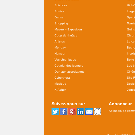
Sciences
High-
Sorties
L'agen
Danse
Spect
Shopping
Touri
Musée – Exposition
Going
Coup de théâtre
Chron
Artistes
Le co
Monday
Bethe
Humour
Insoli
Vos chroniques
Boite
Courrier des lecteurs
Les b
Don aux associations
Ciné
Cyberthora
Site 
Musique
Desig
K.Acher
Joue
Suivez-nous sur
Annonceur
Kit media de comm