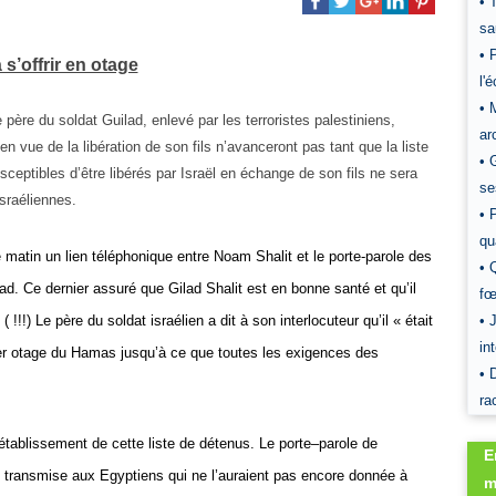
• 
sa
• 
 s’offrir en otage
l'
• 
 père du soldat Guilad, enlevé par les terroristes palestiniens,
ar
n vue de la libération de son fils n’avanceront pas tant que la liste
• 
ceptibles d’être libérés par Israël en échange de son fils ne sera
se
sraéliennes.
• 
qu
 matin un lien téléphonique entre Noam Shalit et le porte-parole des
• 
. Ce dernier assuré que Gilad Shalit est en bonne santé et qu’il
fœ
( !!!) Le père du soldat israélien a dit à son interlocuteur qu’il « était
• 
in
er otage du Hamas jusqu’à ce que toutes les exigences des
• 
ra
’établissement de cette liste de détenus. Le porte–parole de
E
été transmise aux Egyptiens qui ne l’auraient pas encore donnée à
m