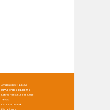
Antisémitisme/Racisme
Revue presse israélienne
Lettres Hebraiques de Lalou
Temple
Clin d'oeil beauté
Décor & vous