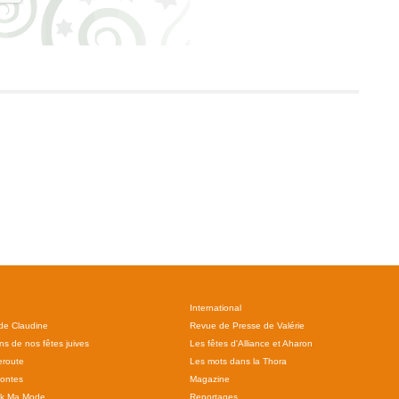
International
 de Claudine
Revue de Presse de Valérie
ns de nos fêtes juives
Les fêtes d'Alliance et Aharon
route
Les mots dans la Thora
ontes
Magazine
ok Ma Mode
Reportages