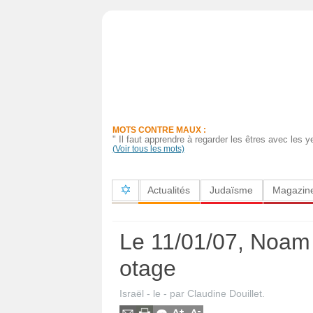
Actualités
Judaïsme
Magazine
MOTS CONTRE MAUX :
Sorties
" Il faut apprendre à regarder les êtres avec les y
(Voir tous les mots)
Culture
Actualités
Judaïsme
Magazin
Radio
High-
Le 11/01/07, Noam Sh
Tech
otage
Insolites
Israël
- le
-
par
Claudine Douillet
.
Cuisine