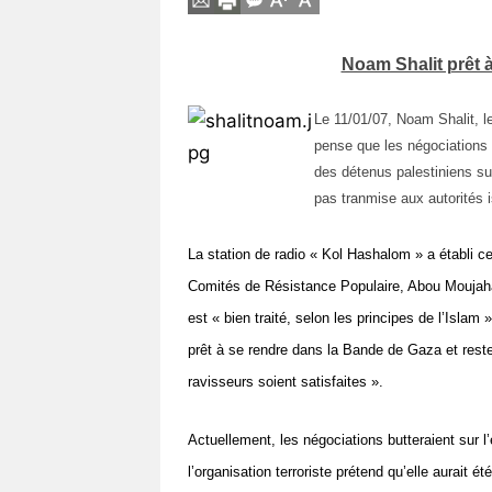
Vos
chroniques
Noam Shalit prêt à
Les
Le 11/01/07, Noam Shalit, le
bonnes
pense que les négociations e
adresses
des détenus palestiniens sus
pas tranmise aux autorités i
La station de radio « Kol Hashalom » a établi ce
Comités de Résistance Populaire, Abou Moujahad
est « bien traité, selon les principes de l’Islam » 
prêt à se rendre dans la Bande de Gaza et rest
ravisseurs soient satisfaites ».
Actuellement, les négociations butteraient sur l
l’organisation terroriste prétend qu’elle aurait 