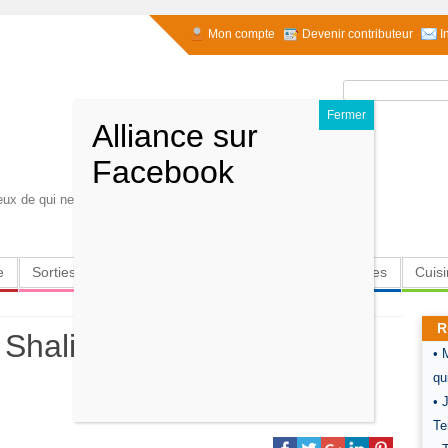
Mon compte
Devenir contributeur
I
Rechercher :
eux de qui ne les reverra plus ". Kaos film de Taviani
e
Sorties
Culture
Radio
High-Tech
Insolites
Cuis
R
alit prêt à s’offrir en
• 
qu
• 
Te