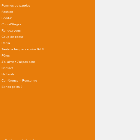
Femmes de paroles
Fashion
Food-in
Cours/Stages
Rendez-vous
Coup de coeur
Radio
Toute la fréquence juive 94.8
Fêtes
J'ai aime / J'ai pas aime
Contact
Haftarah
Conférence – Rencontre
Et nos petits ?