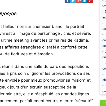
• 
fœ
• 
 15/09/08
in
• 
 tailleur noir sur chemisier blanc : le portrait
ra
vni est à l'image du personnage : chic et sévère.
• 
ultime meeting avant les primaires de Kadima,
co
de
s affaires étrangères d'Israël a conforté cette
• 
u de fioritures et d'émotion.
qu
• 
s réunis dans une salle du parc des expositions
co
es a pris soin d'ignorer les provocations de ses
• 
te envolée pour mieux promouvoir sa "vision" et
ch
• 
deux jours d'un scrutin susceptible de la
ga
er ministre, elle a récapitulé les grandes lignes
ncement parfaitement centriste entre "sécurité"
P