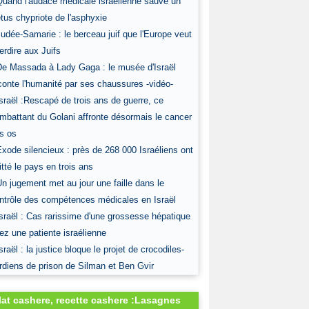
Quand l'audace médicale israélienne sauve un
tus chypriote de l'asphyxie
Judée-Samarie : le berceau juif que l'Europe veut
terdire aux Juifs
De Massada à Lady Gaga : le musée d'Israël
conte l'humanité par ses chaussures -vidéo-
Israël :Rescapé de trois ans de guerre, ce
mbattant du Golani affronte désormais le cancer
s os
Exode silencieux : près de 268 000 Israéliens ont
itté le pays en trois ans
Un jugement met au jour une faille dans le
ntrôle des compétences médicales en Israël
Israël : Cas rarissime d'une grossesse hépatique
ez une patiente israélienne
Israël : la justice bloque le projet de crocodiles-
rdiens de prison de Silman et Ben Gvir
lat cashere, recette cashere :Lasagnes