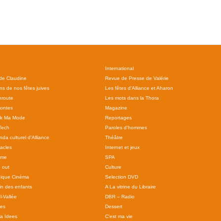
International
 de Claudine
Revue de Presse de Valérie
ns de nos fêtes juives
Les fêtes d'Alliance et Aharon
route
Les mots dans la Thora
ontes
Magazine
ok Ma Mode
Reportages
Tech
Paroles d'hommes
da culturel d'Alliance
Théâtre
acles
Internet et jeux
sme
SPA
 out
Culture
ique Cinéma
Selection DVD
in des enfants
A La vitrine du Libraire
l-Vallée
DBR – Radio
tes
Dessert
 a Idees
C'est ma vie