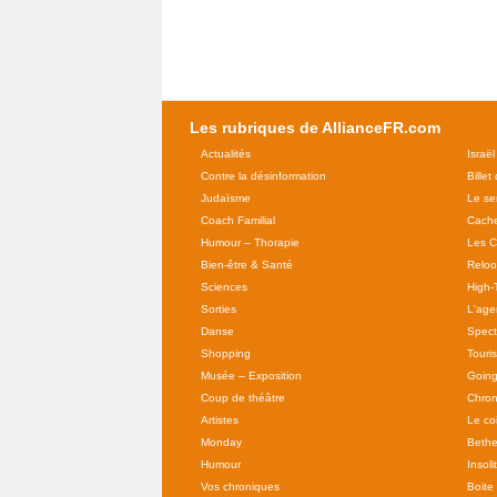
Les rubriques de AllianceFR.com
Actualités
Israël
Contre la désinformation
Billet
Judaïsme
Le se
Coach Familial
Cache
Humour – Thorapie
Les C
Bien-être & Santé
Relo
Sciences
High-
Sorties
L'agen
Danse
Spect
Shopping
Touri
Musée – Exposition
Going
Coup de théâtre
Chron
Artistes
Le co
Monday
Bethe
Humour
Insoli
Vos chroniques
Boite