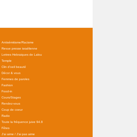
Antisémitisme/Racisme
Revue presse israélienne
Lettres Hebraiques de Lalou
Temple
Clin d'oeil beauté
Décor & vous
Femmes de paroles
Fashion
Food-in
Cours/Stages
Rendez-vous
Coup de coeur
Radio
Toute la fréquence juive 94.8
Fêtes
J'ai aime / J'ai pas aime