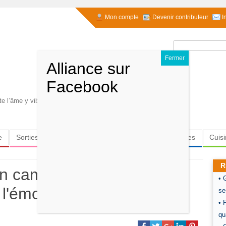
Mon compte
Devenir contributeur
I
Rechercher :
e l’âme y vibre
e
Sorties
Culture
Radio
High-Tech
Insolites
Cuis
R
 en campagne, la
• 
 l'émotion
se
• 
qu