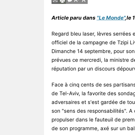
Vos
chroniques
Article paru dans
"Le Monde"
,le
Les
Regard bleu laser, lèvres serrées et
bonnes
adresses
officiel de la campagne de Tzipi Li
Dimanche 14 septembre, pour son 
prévues ce mercredi, la ministre de
réputation par un discours dépourv
Face à cinq cents de ses partisan
de Tel-Aviv, la favorite des sondag
adversaires et s'est gardée de tou
son "sens des responsabilités". A 
propulser dans le fauteuil de premi
de son programme, axé sur un bala