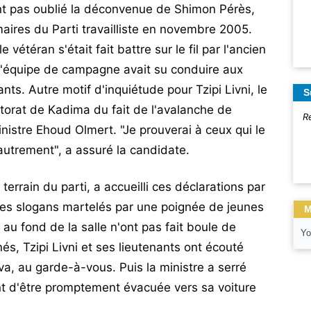
nt pas oublié la déconvenue de Shimon Pérès,
rimaires du Parti travailliste en novembre 2005.
étéran s'était fait battre sur le fil par l'ancien
 l'équipe de campagne avait su conduire aux
ts. Autre motif d'inquiétude pour Tzipi Livni, le
S
ctorat de Kadima du fait de l'avalanche de
R
nistre Ehoud Olmert. "Je prouverai à ceux qui le
autrement", a assuré la candidate.
errain du parti, a accueilli ces déclarations par
s slogans martelés par une poignée de jeunes
M
 au fond de la salle n'ont pas fait boule de
Yo
és, Tzipi Livni et ses lieutenants ont écouté
kva, au garde-à-vous. Puis la ministre a serré
t d'être promptement évacuée vers sa voiture