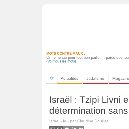
Actualités
Judaïsme
Magazine
MOTS CONTRE MAUX :
Sorties
On remercie pour tout bon parfum ; parce que tout
(Voir tous les mots)
Culture
Actualités
Judaïsme
Magazin
Radio
High-
Israël : Tzipi Livni
Tech
détermination sans
Insolites
Israël
- le
-
par
Claudine Douillet
.
Cuisine