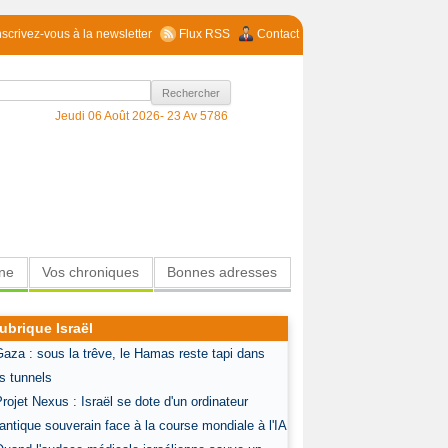
nscrivez-vous à la newsletter
Flux RSS
Contact
Jeudi 06 Août 2026-
23 Av 5786
ine
Vos chroniques
Bonnes adresses
ubrique Israël
Gaza : sous la trêve, le Hamas reste tapi dans
s tunnels
Projet Nexus : Israël se dote d'un ordinateur
antique souverain face à la course mondiale à l'IA