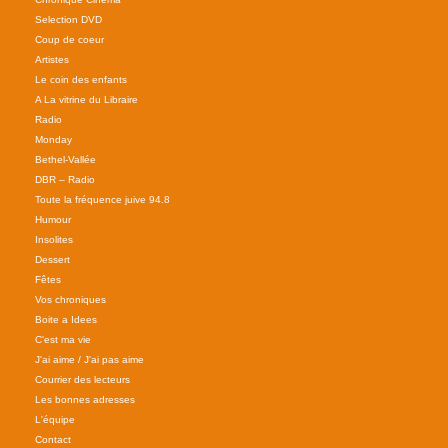
Selection DVD
Coup de coeur
Artistes
Le coin des enfants
A La vitrine du Libraire
Radio
Monday
Bethel-Vallée
DBR – Radio
Toute la fréquence juive 94.8
Humour
Insolites
Dessert
Fêtes
Vos chroniques
Boite a Idees
C'est ma vie
J'ai aime / J'ai pas aime
Courrier des lecteurs
Les bonnes adresses
L'équipe
Contact