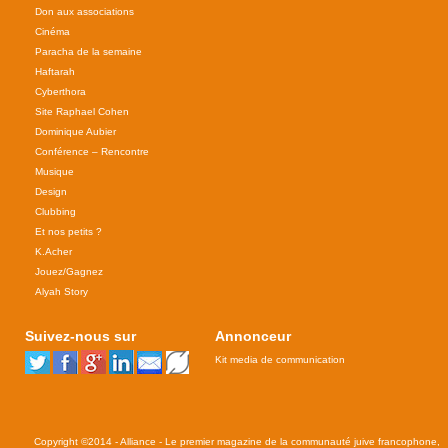
Don aux associations
Cinéma
Paracha de la semaine
Haftarah
Cyberthora
Site Raphael Cohen
Dominique Aubier
Conférence – Rencontre
Musique
Design
Clubbing
Et nos petits ?
K.Acher
Jouez/Gagnez
Alyah Story
Suivez-nous sur
Annonceur
Kit media de communication
Copyright ©2014 - Alliance - Le premier magazine de la communauté juive francophone,