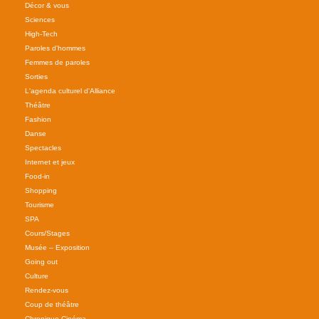
Décor & vous
Sciences
High-Tech
Paroles d'hommes
Femmes de paroles
Sorties
L'agenda culturel d'Alliance
Théâtre
Fashion
Danse
Spectacles
Internet et jeux
Food-in
Shopping
Tourisme
SPA
Cours/Stages
Musée – Exposition
Going out
Culture
Rendez-vous
Coup de théâtre
Chronique Cinéma