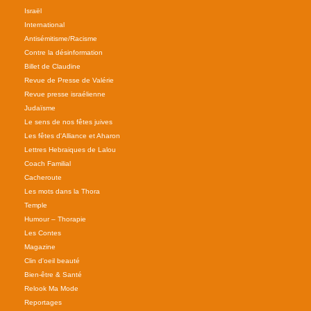
Israël
International
Antisémitisme/Racisme
Contre la désinformation
Billet de Claudine
Revue de Presse de Valérie
Revue presse israélienne
Judaïsme
Le sens de nos fêtes juives
Les fêtes d'Alliance et Aharon
Lettres Hebraiques de Lalou
Coach Familial
Cacheroute
Les mots dans la Thora
Temple
Humour – Thorapie
Les Contes
Magazine
Clin d'oeil beauté
Bien-être & Santé
Relook Ma Mode
Reportages