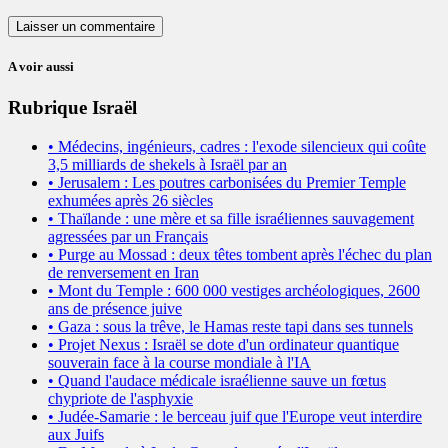
A voir aussi
Rubrique Israël
• Médecins, ingénieurs, cadres : l'exode silencieux qui coûte
3,5 milliards de shekels à Israël par an
• Jerusalem : Les poutres carbonisées du Premier Temple
exhumées après 26 siècles
• Thaïlande : une mère et sa fille israéliennes sauvagement
agressées par un Français
• Purge au Mossad : deux têtes tombent après l'échec du plan
de renversement en Iran
• Mont du Temple : 600 000 vestiges archéologiques, 2600
ans de présence juive
• Gaza : sous la trêve, le Hamas reste tapi dans ses tunnels
• Projet Nexus : Israël se dote d'un ordinateur quantique
souverain face à la course mondiale à l'IA
• Quand l'audace médicale israélienne sauve un fœtus
chypriote de l'asphyxie
• Judée-Samarie : le berceau juif que l'Europe veut interdire
aux Juifs