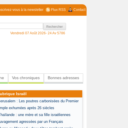
nscrivez-vous à la newsletter
Flux RSS
Contact
Vendredi 07 Août 2026-
24 Av 5786
ine
Vos chroniques
Bonnes adresses
ubrique Israël
Jerusalem : Les poutres carbonisées du Premier
mple exhumées après 26 siècles
Thaïlande : une mère et sa fille israéliennes
uvagement agressées par un Français