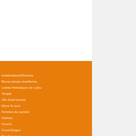
Antisémitisme/Racisme
Revue presse israélienne
Lettres Hebraiques de Lalou
Temple
Clin d'oeil beauté
Décor & vous
Femmes de paroles
Fashion
Food-in
Cours/Stages