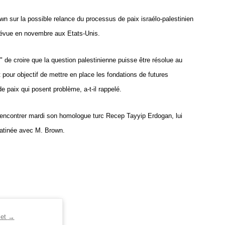
wn sur la possible relance du processus de paix israélo-palestinien
prévue en novembre aux Etats-Unis.
de croire que la question palestinienne puisse être résolue au
 pour objectif de mettre en place les fondations de futures
 paix qui posent problème, a-t-il rappelé.
 rencontrer mardi son homologue turc Recep Tayyip Erdogan, lui
matinée avec M. Brown.
let
→