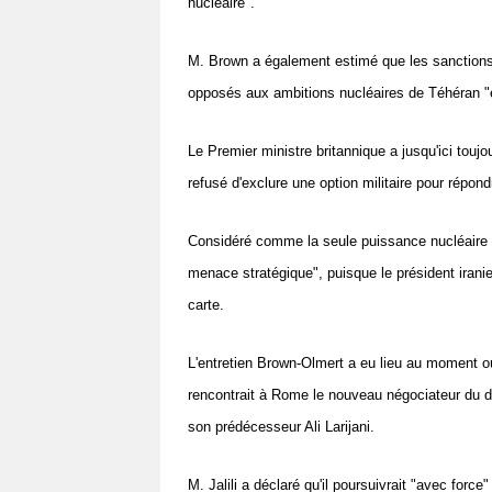
nucléaire".
M. Brown a également estimé que les sanctions 
opposés aux ambitions nucléaires de Téhéran "en
Le Premier ministre britannique a jusqu'ici toujour
refusé d'exclure une option militaire pour répon
Considéré comme la seule puissance nucléaire au
menace stratégique", puisque le président iran
carte.
L'entretien Brown-Olmert a eu lieu au moment o
rencontrait à Rome le nouveau négociateur du dos
son prédécesseur Ali Larijani.
M. Jalili a déclaré qu'il poursuivrait "avec for