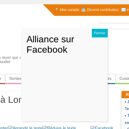
Mon compte
Devenir contributeur
I
Rechercher :
 à réunir que ce qui en apparence opposés. Mais rien
ouillet
e
Sorties
Culture
Radio
High-Tech
Insolites
Cuis
R
à Londres l'appui de
• 
Te
• 
sa