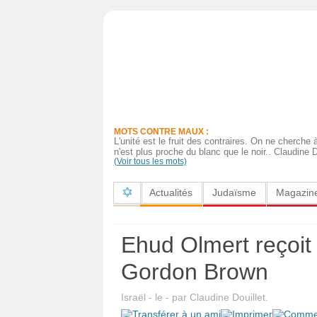
Actualités
Judaïsme
Magazine
MOTS CONTRE MAUX :
Sorties
L'unité est le fruit des contraires. On ne cherche
n'est plus proche du blanc que le noir.. Claudine D
(Voir tous les mots)
Culture
Actualités
Judaïsme
Magazin
Radio
High-
Ehud Olmert reçoit 
Tech
Gordon Brown
Insolites
Israël
- le
-
par
Claudine Douillet
.
Cuisine