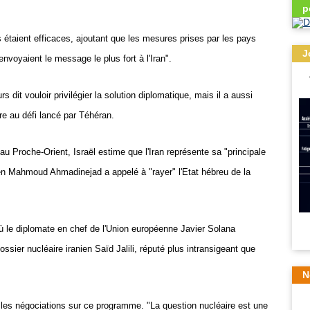
p
étaient efficaces, ajoutant que les mesures prises par les pays
J
voyaient le message le plus fort à l'Iran".
s dit vouloir privilégier la solution diplomatique, mais il a aussi
dre au défi lancé par Téhéran.
 Proche-Orient, Israël estime que l'Iran représente sa "principale
ien Mahmoud Ahmadinejad a appelé à "rayer" l'Etat hébreu de la
ù le diplomate en chef de l'Union européenne Javier Solana
sier nucléaire iranien Saïd Jalili, réputé plus intransigeant que
N
ce" les négociations sur ce programme. "La question nucléaire est une