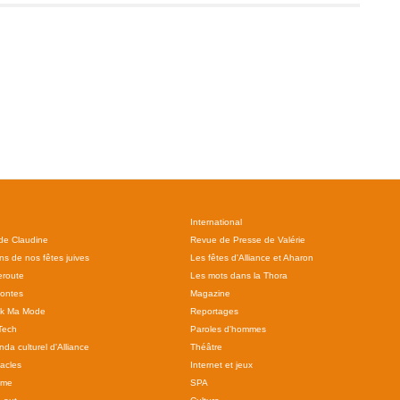
International
 de Claudine
Revue de Presse de Valérie
ns de nos fêtes juives
Les fêtes d'Alliance et Aharon
route
Les mots dans la Thora
ontes
Magazine
ok Ma Mode
Reportages
Tech
Paroles d'hommes
da culturel d'Alliance
Théâtre
acles
Internet et jeux
sme
SPA