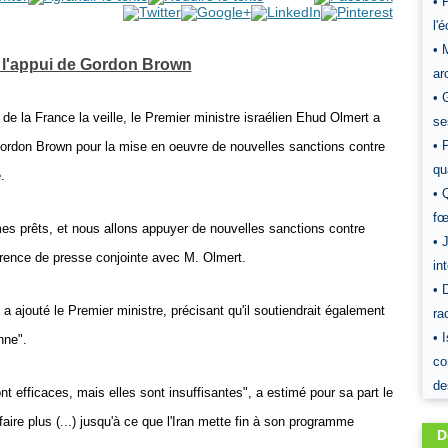
• 
l'
• 
 l'appui de Gordon Brown
ar
• 
e la France la veille, le Premier ministre israélien Ehud Olmert a
se
• 
ordon Brown pour la mise en oeuvre de nouvelles sanctions contre
qu
.
• 
fœ
mmes prêts, et nous allons appuyer de nouvelles sanctions contre
• 
érence de presse conjointe avec M. Olmert.
in
• 
a ajouté le Premier ministre, précisant qu'il soutiendrait également
ra
• 
nne".
co
de
t efficaces, mais elles sont insuffisantes", a estimé pour sa part le
aire plus (...) jusqu'à ce que l'Iran mette fin à son programme
D