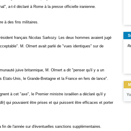
l", a-t-il déclaré à Rome à la presse officielle iranienne.
 à des fins militaires.
S
 président français Nicolas Sarkozy. Les deux hommes avaient jugé
R
acceptable". M. Olmert avait parlé de "vues identiques" sur de
unauté juive britannique, M. Olmert a dit "penser qu'il y a un
es Etats-Unis, le Grande-Bretagne et la France en fers de lance".
M
ignent à cet "axe", le Premier ministre israélien a déclaré qu'il y
Yo
lr) qui pouvaient être prises et qui puissent être efficaces et porter
a fin de l'année sur d'éventuelles sanctions supplémentaires.