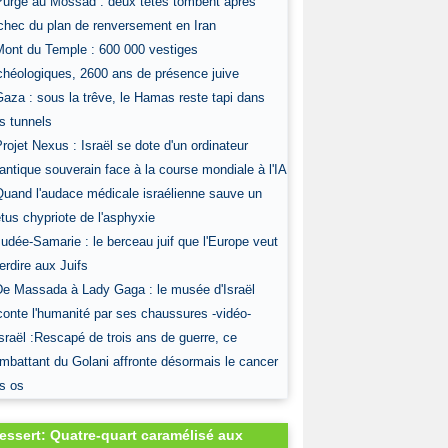
Purge au Mossad : deux têtes tombent après
échec du plan de renversement en Iran
Mont du Temple : 600 000 vestiges
chéologiques, 2600 ans de présence juive
Gaza : sous la trêve, le Hamas reste tapi dans
s tunnels
Projet Nexus : Israël se dote d'un ordinateur
antique souverain face à la course mondiale à l'IA
Quand l'audace médicale israélienne sauve un
tus chypriote de l'asphyxie
Judée-Samarie : le berceau juif que l'Europe veut
terdire aux Juifs
De Massada à Lady Gaga : le musée d'Israël
conte l'humanité par ses chaussures -vidéo-
Israël :Rescapé de trois ans de guerre, ce
mbattant du Golani affronte désormais le cancer
s os
essert: Quatre-quart caramélisé aux