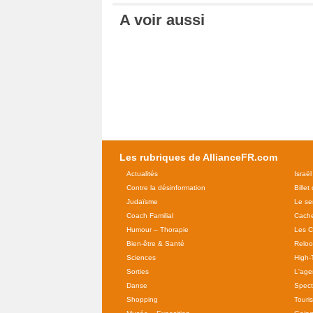
A voir aussi
Les rubriques de AllianceFR.com
Actualités
Israël
Contre la désinformation
Billet
Judaïsme
Le se
Coach Familial
Cache
Humour – Thorapie
Les C
Bien-être & Santé
Relo
Sciences
High-
Sorties
L'agen
Danse
Spect
Shopping
Touri