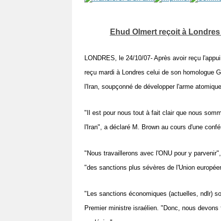
Vos
chroniques
Ehud Olmert reçoit à Londres
Les
bonnes
LONDRES, le 24/10/07- Après avoir reçu l'appui d
adresses
reçu mardi à Londres celui de son homologue G
l'Iran, soupçonné de développer l'arme atomique
"Il est pour nous tout à fait clair que nous so
l'Iran", a déclaré M. Brown au cours d'une conf
"Nous travaillerons avec l'ONU pour y parvenir", 
"des sanctions plus sévères de l'Union europée
"Les sanctions économiques (actuelles, ndlr) son
Premier ministre israélien. "Donc, nous devons f