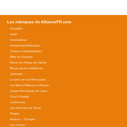
Les rubriques de AllianceFR.com
Actualités
Israël
International
Antisémitisme/Racisme
Contre la désinformation
Billet de Claudine
Revue de Presse de Valérie
Revue presse israélienne
Judaïsme
Le sens de nos fêtes juives
Les fêtes d'Alliance et Aharon
Lettres Hebraiques de Lalou
Coach Familial
Cacheroute
Les mots dans la Thora
Temple
Humour – Thorapie
Les Contes