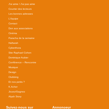
J'ai aime / J'ai pas aime
Courrier des lecteurs
Les bonnes adresses
L'équipe
Contact
Don aux associations
Cinéma
Paracha de la semaine
Haftarah
Cyberthora
Site Raphael Cohen
Dominique Aubier
Conférence – Rencontre
Musique
Design
Clubbing
Et nos petits ?
K.Acher
Jouez/Gagnez
Alyah Story
Suivez-nous sur
Annonceur