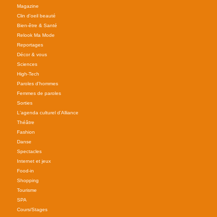
Magazine
Clin d'oeil beauté
Bien-être & Santé
Relook Ma Mode
Reportages
Décor & vous
Sciences
High-Tech
Paroles d'hommes
Femmes de paroles
Sorties
L'agenda culturel d'Alliance
Théâtre
Fashion
Danse
Spectacles
Internet et jeux
Food-in
Shopping
Tourisme
SPA
Cours/Stages