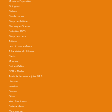
Musée – Exposition
Going out
Culture
Rendez-vous
Coup de théâtre
Chronique Cinéma
Selection DVD
Coup de coeur
Artistes
Le coin des enfants
A La vitrine du Libraire
Radio
Monday
Bethel-Vallée
DBR – Radio
Toute la fréquence juive 94.8
Humour
Insolites
Dessert
Fêtes
Vos chroniques
Boite a Idees
C'est ma vie