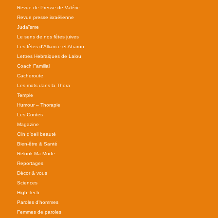
Revue de Presse de Valérie
Revue presse israélienne
Judaïsme
Le sens de nos fêtes juives
Les fêtes d'Alliance et Aharon
Lettres Hebraiques de Lalou
Coach Familial
Cacheroute
Les mots dans la Thora
Temple
Humour – Thorapie
Les Contes
Magazine
Clin d'oeil beauté
Bien-être & Santé
Relook Ma Mode
Reportages
Décor & vous
Sciences
High-Tech
Paroles d'hommes
Femmes de paroles