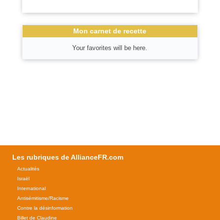
Mon carnet de recette
Your favorites will be here.
Les rubriques de AllianceFR.com
Actualités
Israël
International
Antisémitisme/Racisme
Contre la désinformation
Billet de Claudine