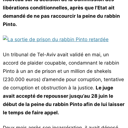
Vos
libérations conditionnelles, après que l'Etat ait
chroniques
demandé de ne pas raccourcir la peine du rabbin
Pinto.
Les
bonnes
adresses
Un tribunal de Tel-Aviv avait validé en mai, un
accord de plaider coupable, condamnant le rabbin
Pinto à un an de prison et un million de shekels
(230.000 euros) d’amende pour corruption, tentative
de corruption et obstruction à la justice.
Le juge
avait accepté de repousser jusqu’au 28 juin le
début de la peine du rabbin Pinto afin de lui laisser
le temps de faire appel.
Deux mois après son incarcération, il avait déposé