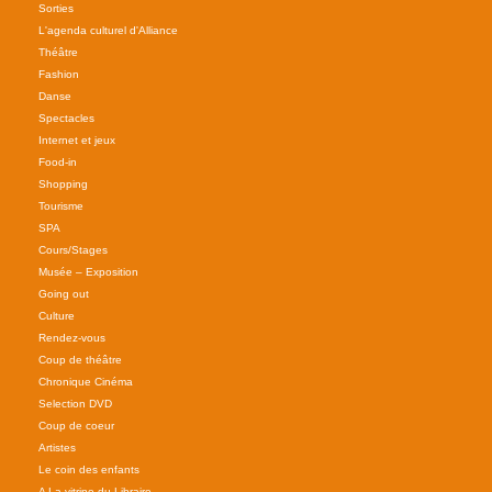
Sorties
L'agenda culturel d'Alliance
Théâtre
Fashion
Danse
Spectacles
Internet et jeux
Food-in
Shopping
Tourisme
SPA
Cours/Stages
Musée – Exposition
Going out
Culture
Rendez-vous
Coup de théâtre
Chronique Cinéma
Selection DVD
Coup de coeur
Artistes
Le coin des enfants
A La vitrine du Libraire