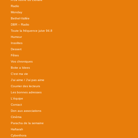
Radio
Monday
Bethel-Vallée
DBR – Radio
Toute la fréquence juive 94.8
Humour
Insolites
Dessert
Fêtes
Vos chroniques
Boite a Idees
C'est ma vie
J'ai aime / J'ai pas aime
Courrier des lecteurs
Les bonnes adresses
L'équipe
Contact
Don aux associations
Cinéma
Paracha de la semaine
Haftarah
Cyberthora