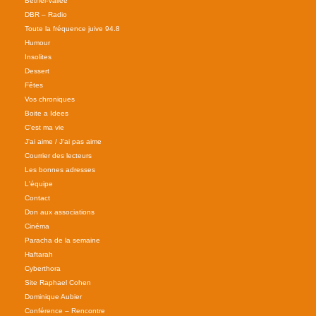
Bethel-Vallée
DBR – Radio
Toute la fréquence juive 94.8
Humour
Insolites
Dessert
Fêtes
Vos chroniques
Boite a Idees
C'est ma vie
J'ai aime / J'ai pas aime
Courrier des lecteurs
Les bonnes adresses
L'équipe
Contact
Don aux associations
Cinéma
Paracha de la semaine
Haftarah
Cyberthora
Site Raphael Cohen
Dominique Aubier
Conférence – Rencontre