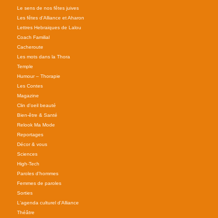
Le sens de nos fêtes juives
Les fêtes d'Alliance et Aharon
Lettres Hebraiques de Lalou
Coach Familial
Cacheroute
Les mots dans la Thora
Temple
Humour – Thorapie
Les Contes
Magazine
Clin d'oeil beauté
Bien-être & Santé
Relook Ma Mode
Reportages
Décor & vous
Sciences
High-Tech
Paroles d'hommes
Femmes de paroles
Sorties
L'agenda culturel d'Alliance
Théâtre