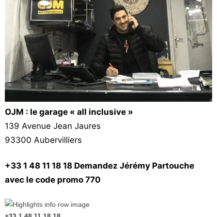
Vos
chroniques
Les
bonnes
adresses
OJM : le garage « all i
nclusive »
139 Avenue Jean Jaures
93300 Aubervilliers
+33 1 48 11 18 18 Demandez Jérémy Partouche
avec le code promo 770
+33 1 48 11 18 18