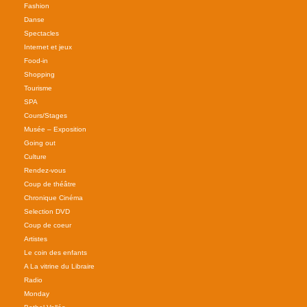
Fashion
Danse
Spectacles
Internet et jeux
Food-in
Shopping
Tourisme
SPA
Cours/Stages
Musée – Exposition
Going out
Culture
Rendez-vous
Coup de théâtre
Chronique Cinéma
Selection DVD
Coup de coeur
Artistes
Le coin des enfants
A La vitrine du Libraire
Radio
Monday