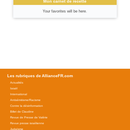
Mon carnet de recette
Your favorites will be here.
Les rubriques de AllianceFR.com
Actualités
Israël
International
Antisémitisme/Racisme
Contre la désinformation
Billet de Claudine
Revue de Presse de Valérie
Revue presse israélienne
Judaïsme