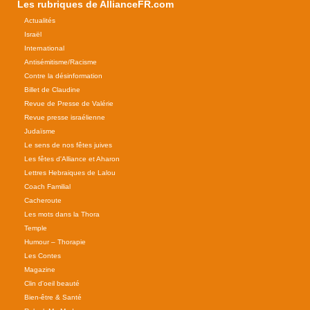
Les rubriques de AllianceFR.com
Actualités
Israël
International
Antisémitisme/Racisme
Contre la désinformation
Billet de Claudine
Revue de Presse de Valérie
Revue presse israélienne
Judaïsme
Le sens de nos fêtes juives
Les fêtes d'Alliance et Aharon
Lettres Hebraiques de Lalou
Coach Familial
Cacheroute
Les mots dans la Thora
Temple
Humour – Thorapie
Les Contes
Magazine
Clin d'oeil beauté
Bien-être & Santé