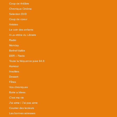
Coup de théâtre
Chronique Cinéma
Selection DVD
Coup de coeur
Artistes
Le coin des enfants
A La vitrine du Libraire
Radio
Monday
Bethel-Vallée
DBR – Radio
Toute la fréquence juive 94.8
Humour
Insolites
Dessert
Fêtes
Vos chroniques
Boite a Idees
C'est ma vie
J'ai aime / J'ai pas aime
Courrier des lecteurs
Les bonnes adresses