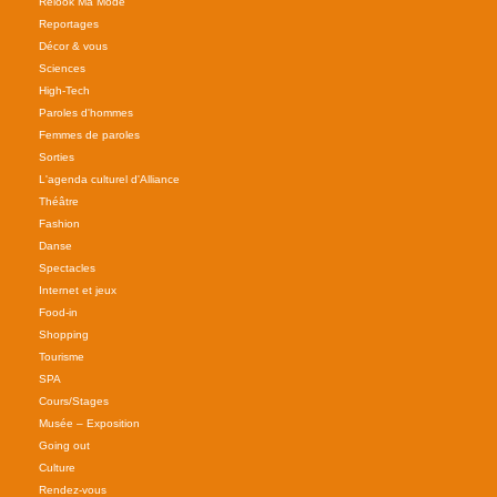
Relook Ma Mode
Reportages
Décor & vous
Sciences
High-Tech
Paroles d'hommes
Femmes de paroles
Sorties
L'agenda culturel d'Alliance
Théâtre
Fashion
Danse
Spectacles
Internet et jeux
Food-in
Shopping
Tourisme
SPA
Cours/Stages
Musée – Exposition
Going out
Culture
Rendez-vous