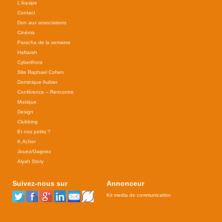
L'équipe
Contact
Don aux associations
Cinéma
Paracha de la semaine
Haftarah
Cyberthora
Site Raphael Cohen
Dominique Aubier
Conférence – Rencontre
Musique
Design
Clubbing
Et nos petits ?
K.Acher
Jouez/Gagnez
Alyah Story
Suivez-nous sur
Annonceur
Kit media de communication