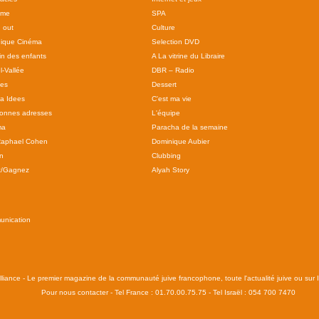
sme
SPA
 out
Culture
ique Cinéma
Selection DVD
in des enfants
A La vitrine du Libraire
l-Vallée
DBR – Radio
tes
Dessert
 a Idees
C'est ma vie
onnes adresses
L'équipe
ma
Paracha de la semaine
Raphael Cohen
Dominique Aubier
n
Clubbing
z/Gagnez
Alyah Story
unication
liance - Le premier magazine de la communauté juive francophone, toute l'actualité juive ou sur Is
Pour nous contacter - Tel France : 01.70.00.75.75 - Tel Israël : 054 700 7470