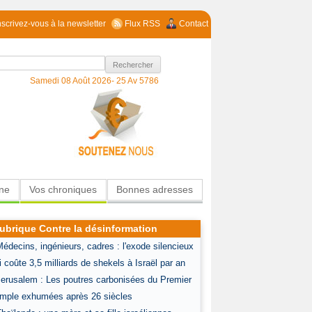
nscrivez-vous à la newsletter
Flux RSS
Contact
Samedi 08 Août 2026-
25 Av 5786
ine
Vos chroniques
Bonnes adresses
ubrique Contre la désinformation
Médecins, ingénieurs, cadres : l'exode silencieux
i coûte 3,5 milliards de shekels à Israël par an
Jerusalem : Les poutres carbonisées du Premier
mple exhumées après 26 siècles