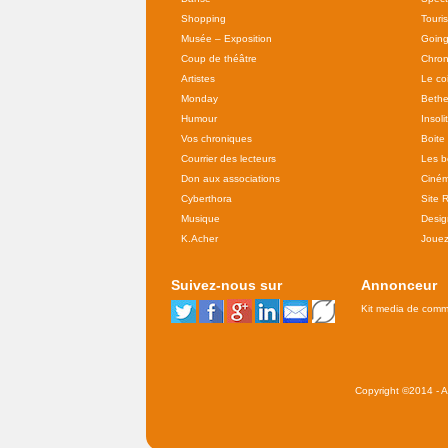
Shopping
Touri
Musée – Exposition
Going
Coup de théâtre
Chron
Artistes
Le co
Monday
Bethe
Humour
Insoli
Vos chroniques
Boite
Courrier des lecteurs
Les b
Don aux associations
Ciné
Cyberthora
Site 
Musique
Desig
K.Acher
Joue
Suivez-nous sur
Annonceur
Kit media de comm
Copyright ©2014 - Al