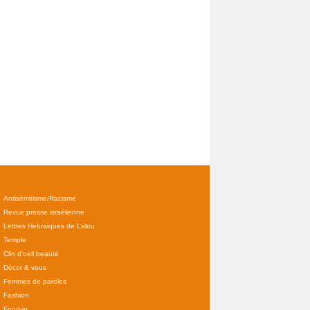
Antisémitisme/Racisme
Revue presse israélienne
Lettres Hebraiques de Lalou
Temple
Clin d'oeil beauté
Décor & vous
Femmes de paroles
Fashion
Food-in