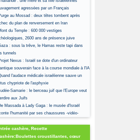
Thaïlande : une mère et sa fille israéliennes
uvagement agressées par un Français
Purge au Mossad : deux têtes tombent après
échec du plan de renversement en Iran
Mont du Temple : 600 000 vestiges
chéologiques, 2600 ans de présence juive
Gaza : sous la trêve, le Hamas reste tapi dans
s tunnels
Projet Nexus : Israël se dote d'un ordinateur
antique souverain face à la course mondiale à l'IA
Quand l'audace médicale israélienne sauve un
tus chypriote de l'asphyxie
Judée-Samarie : le berceau juif que l'Europe veut
terdire aux Juifs
De Massada à Lady Gaga : le musée d'Israël
conte l'humanité par ses chaussures -vidéo-
ntrée cashère, Recette
ashère:Boulettes croustillantes, cœur