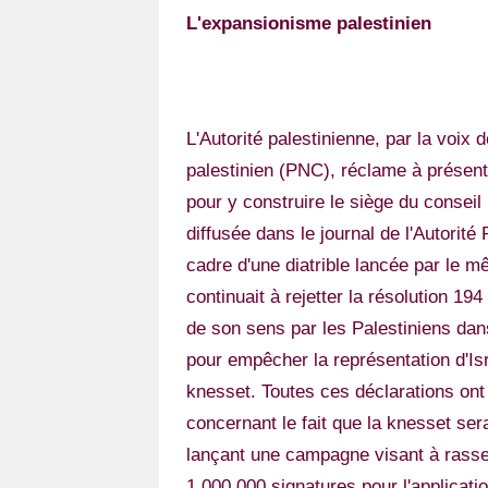
Vos
L'expansionisme palestinien
chroniques
Les
bonnes
L'Autorité palestinienne, par la voix 
adresses
palestinien (PNC), réclame à présent
pour y construire le siège du conseil 
diffusée dans le journal de l'Autorit
cadre d'une diatrible lancée par le mê
continuait à rejetter la résolution 1
de son sens par les Palestiniens dans
pour empêcher la représentation d'Isr
knesset. Toutes ces déclarations ont é
concernant le fait que la knesset sera
lançant une campagne visant à rass
1 000 000 signatures pour l'applicatio