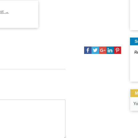
let
→
S
R
M
Yo