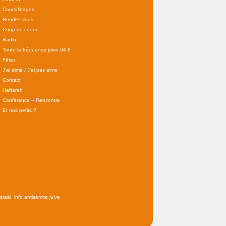
Cours/Stages
Rendez-vous
Coup de coeur
Radio
Toute la fréquence juive 94.8
Fêtes
J'ai aime / J'ai pas aime
Contact
Haftarah
Conférence – Rencontre
Et nos petits ?
raël, info antisémite juive