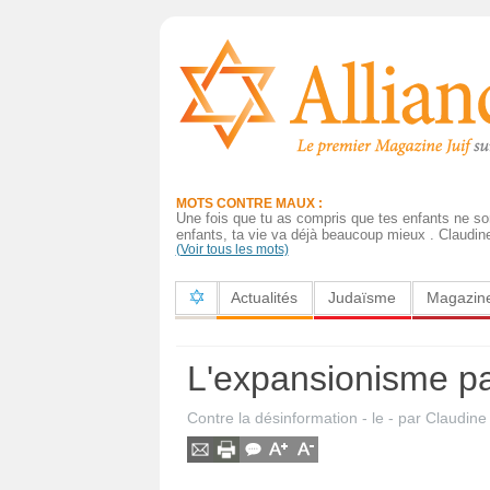
Actualités
Judaïsme
Magazine
MOTS CONTRE MAUX :
Sorties
Une fois que tu as compris que tes enfants ne so
enfants, ta vie va déjà beaucoup mieux . Claudine
(Voir tous les mots)
Culture
Actualités
Judaïsme
Magazin
Radio
High-
L'expansionisme pa
Tech
Contre la désinformation
- le
-
par
Claudine 
Insolites
Cuisine