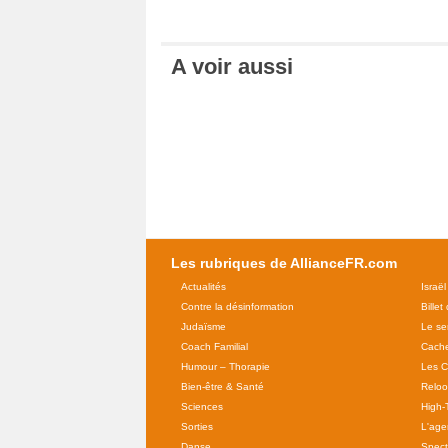
A voir aussi
Les rubriques de AllianceFR.com
Actualités
Israël
Contre la désinformation
Billet
Judaïsme
Le se
Coach Familial
Cache
Humour – Thorapie
Les C
Bien-être & Santé
Relo
Sciences
High-
Sorties
L'agen
Danse
Spect