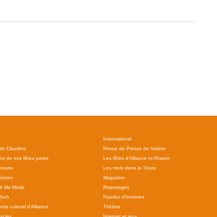
International
 de Claudine
Revue de Presse de Valérie
ns de nos fêtes juives
Les fêtes d'Alliance et Aharon
route
Les mots dans la Thora
ontes
Magazine
ok Ma Mode
Reportages
Tech
Paroles d'hommes
da culturel d'Alliance
Théâtre
acles
Internet et jeux