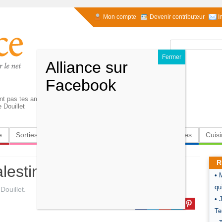
Mon compte
Devenir contributeur
I
Rechercher :
nt pas tes amis et que tes amis ne sont pas tes
 Douillet
e
Sorties
Culture
Radio
High-Tech
Insolites
Cuis
R
lestinien
• 
qu
Douillet
.
• 
Te