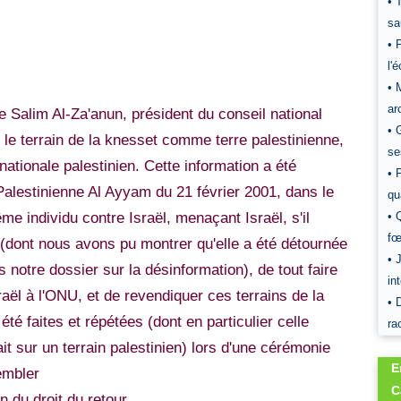
• 
sa
• 
l'
• 
ar
de Salim Al-Za'anun, président du conseil national
• 
 le terrain de la knesset comme terre palestinienne,
se
nationale palestinien. Cette information a été
• 
é Palestinienne Al Ayyam du 21 février 2001, dans le
qu
me individu contre Israël, menaçant Israël, s'il
• 
fœ
94 (dont nous avons pu montrer qu'elle a été détournée
• 
 notre dossier sur la désinformation), de tout faire
in
aël à l'ONU, et de revendiquer ces terrains de la
• 
té faites et répétées (dont en particulier celle
ra
it sur un terrain palestinien) lors d'une cérémonie
E
embler
C
n du droit du retour.