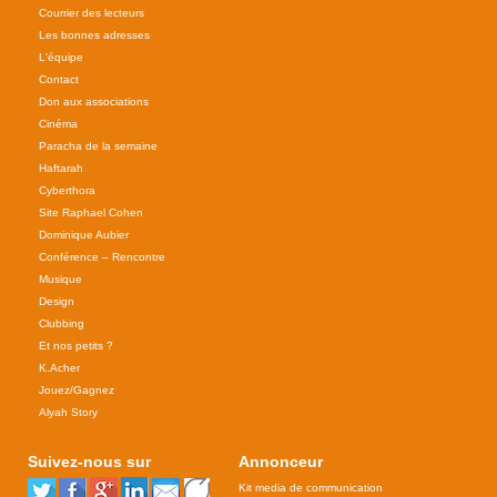
Courrier des lecteurs
Les bonnes adresses
L'équipe
Contact
Don aux associations
Cinéma
Paracha de la semaine
Haftarah
Cyberthora
Site Raphael Cohen
Dominique Aubier
Conférence – Rencontre
Musique
Design
Clubbing
Et nos petits ?
K.Acher
Jouez/Gagnez
Alyah Story
Suivez-nous sur
Annonceur
Kit media de communication