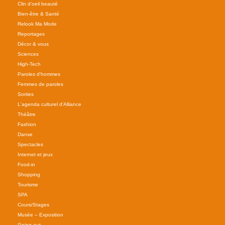
Clin d'oeil beauté
Bien-être & Santé
Relook Ma Mode
Reportages
Décor & vous
Sciences
High-Tech
Paroles d'hommes
Femmes de paroles
Sorties
L'agenda culturel d'Alliance
Théâtre
Fashion
Danse
Spectacles
Internet et jeux
Food-in
Shopping
Tourisme
SPA
Cours/Stages
Musée – Exposition
Going out