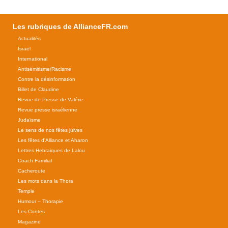
Les rubriques de AllianceFR.com
Actualités
Israël
International
Antisémitisme/Racisme
Contre la désinformation
Billet de Claudine
Revue de Presse de Valérie
Revue presse israélienne
Judaïsme
Le sens de nos fêtes juives
Les fêtes d'Alliance et Aharon
Lettres Hebraiques de Lalou
Coach Familial
Cacheroute
Les mots dans la Thora
Temple
Humour – Thorapie
Les Contes
Magazine