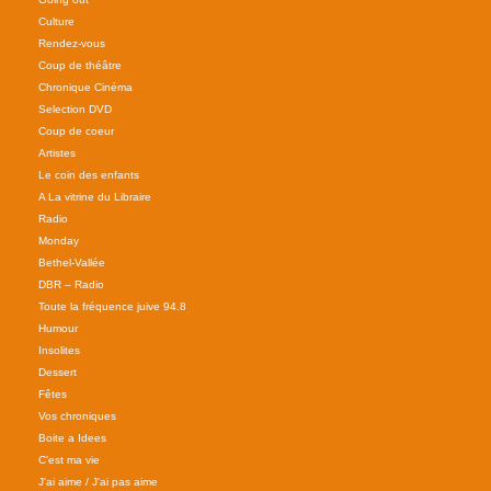
Culture
Rendez-vous
Coup de théâtre
Chronique Cinéma
Selection DVD
Coup de coeur
Artistes
Le coin des enfants
A La vitrine du Libraire
Radio
Monday
Bethel-Vallée
DBR – Radio
Toute la fréquence juive 94.8
Humour
Insolites
Dessert
Fêtes
Vos chroniques
Boite a Idees
C'est ma vie
J'ai aime / J'ai pas aime