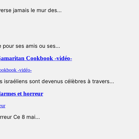
rse jamais le mur des...
e pour ses amis ou ses...
le Samaritan Cookbook -vidéo-
 israéliens sont devenus célèbres à travers...
 larmes et horreur
rreur Ce 8 mai...