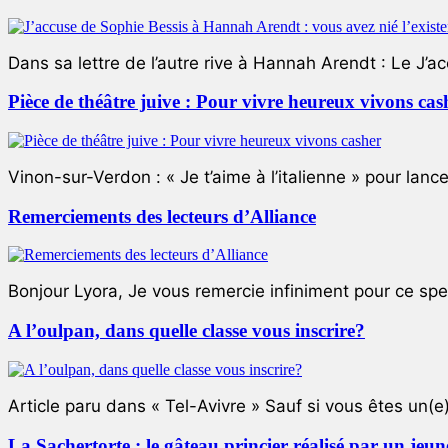
Dans sa lettre de l’autre rive à Hannah Arendt : Le J’a
Pièce de théâtre juive : Pour vivre heureux vivons cas
Vinon-sur-Verdon : « Je t’aime à l’italienne » pour lance
Remerciements des lecteurs d’Alliance
Bonjour Lyora, Je vous remercie infiniment pour ce specta
A l’oulpan, dans quelle classe vous inscrire?
Article paru dans « Tel-Avivre » Sauf si vous êtes un(e)
La Sachertorte : le gâteau princier réalisé par un jeun