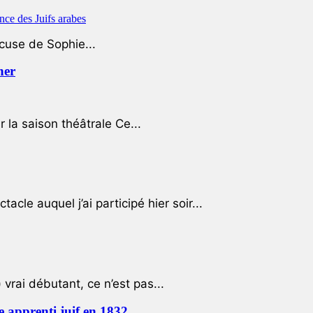
ccuse de Sophie...
her
r la saison théâtrale Ce...
cle auquel j’ai participé hier soir...
 vrai débutant, ce n’est pas...
e apprenti juif en 1832