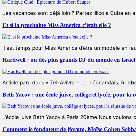
Les vacances sont déjà loin ? Partez illico à Cuba en all
Et si la prochaine Miss América c’était elle ?
ll est temps pour Miss America d’être un modèle en faute
Hardwell : un des plus grands DJ du monde en Israël
Article paru dans « Tel-Avivre » Le néerlandais, Robb
Beth Yacov : une école juive, collège et lycée, pour la r
L’école juive Beth Yacov à Paris 20ème Nous voulons ce 
Comment le fondateur de jforum, Moïse Cohen Sebban,