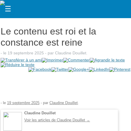
☰
Actualités
Le contenu est roi et la
Judaïsme
constance est reine
Magazine
- le
19 septembre 2025
-
par
Claudine Douillet
.
Sorties
Culture
Radio
High-
Tech
- le
19 septembre 2025
-
par
Claudine Douillet
.
Insolites
Claudine Douillet
Voir les articles de Claudine Douillet
→
Cuisine