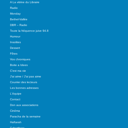
A La vitrine du Libraire
Radio
Monday
Bethel-Vallée
DBR – Radio
Toute la fréquence juive 94.8
Humour
Insolites
Dessert
Fêtes
Vos chroniques
Boite a Idees
C'est ma vie
J'ai aime / J'ai pas aime
Courrier des lecteurs
Les bonnes adresses
L'équipe
Contact
Don aux associations
Cinéma
Paracha de la semaine
Haftarah
Cyberthora