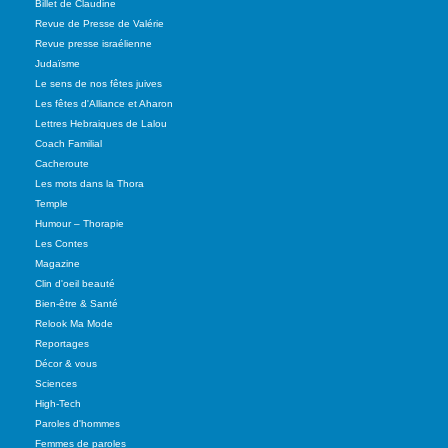
Billet de Claudine
Revue de Presse de Valérie
Revue presse israélienne
Judaïsme
Le sens de nos fêtes juives
Les fêtes d'Alliance et Aharon
Lettres Hebraiques de Lalou
Coach Familial
Cacheroute
Les mots dans la Thora
Temple
Humour – Thorapie
Les Contes
Magazine
Clin d'oeil beauté
Bien-être & Santé
Relook Ma Mode
Reportages
Décor & vous
Sciences
High-Tech
Paroles d'hommes
Femmes de paroles