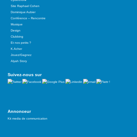
Site Raphael Cohen
Dominique Aubier
Conférence – Rencontre
Musique
Design
Clubbing
Et nos petits ?
K.Acher
Jouez/Gagnez
Alyah Story
Suivez-nous sur
Annonceur
Kit media de communication