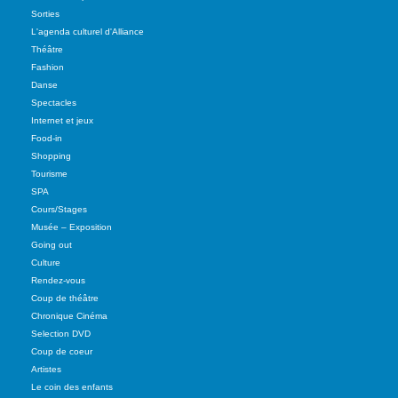
Sorties
L'agenda culturel d'Alliance
Théâtre
Fashion
Danse
Spectacles
Internet et jeux
Food-in
Shopping
Tourisme
SPA
Cours/Stages
Musée – Exposition
Going out
Culture
Rendez-vous
Coup de théâtre
Chronique Cinéma
Selection DVD
Coup de coeur
Artistes
Le coin des enfants