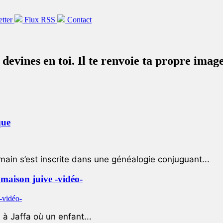
etter
Flux RSS
Contact
u devines en toi. Il te renvoie ta propre imag
que
ain s’est inscrite dans une généalogie conjuguant...
e maison juive -vidéo-
à Jaffa où un enfant...