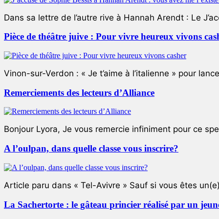
Dans sa lettre de l’autre rive à Hannah Arendt : Le J’a
Pièce de théâtre juive : Pour vivre heureux vivons cas
Vinon-sur-Verdon : « Je t’aime à l’italienne » pour lance
Remerciements des lecteurs d’Alliance
Bonjour Lyora, Je vous remercie infiniment pour ce specta
A l’oulpan, dans quelle classe vous inscrire?
Article paru dans « Tel-Avivre » Sauf si vous êtes un(e)
La Sachertorte : le gâteau princier réalisé par un jeun