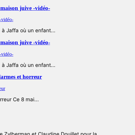
e maison juive -vidéo-
à Jaffa où un enfant...
e maison juive -vidéo-
à Jaffa où un enfant...
 larmes et horreur
rreur Ce 8 mai...
e Zylberman et Claudine Douillet pour la...