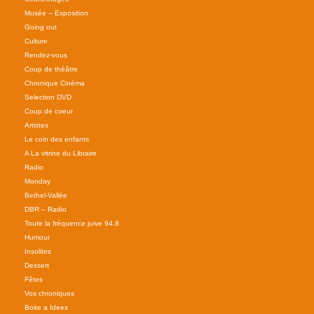
Musée – Exposition
Going out
Culture
Rendez-vous
Coup de théâtre
Chronique Cinéma
Selection DVD
Coup de coeur
Artistes
Le coin des enfants
A La vitrine du Libraire
Radio
Monday
Bethel-Vallée
DBR – Radio
Toute la fréquence juive 94.8
Humour
Insolites
Dessert
Fêtes
Vos chroniques
Boite a Idees