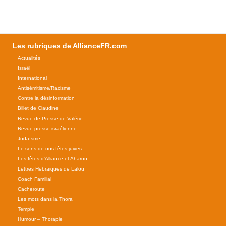
Les rubriques de AllianceFR.com
Actualités
Israël
International
Antisémitisme/Racisme
Contre la désinformation
Billet de Claudine
Revue de Presse de Valérie
Revue presse israélienne
Judaïsme
Le sens de nos fêtes juives
Les fêtes d'Alliance et Aharon
Lettres Hebraiques de Lalou
Coach Familial
Cacheroute
Les mots dans la Thora
Temple
Humour – Thorapie