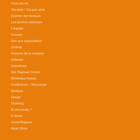
C'est ma vie
J'ai aime / J'ai pas aime
Courrier des lecteurs
Les bonnes adresses
L'équipe
Contact
Don aux associations
Cinéma
Paracha de la semaine
Haftarah
Cyberthora
Site Raphael Cohen
Dominique Aubier
Conférence – Rencontre
Musique
Design
Clubbing
Et nos petits ?
K.Acher
Jouez/Gagnez
Alyah Story