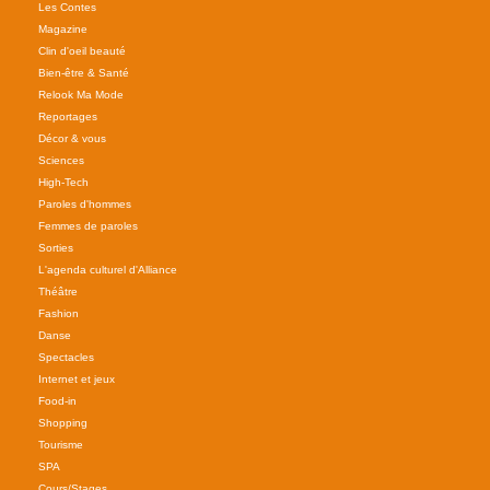
Les Contes
Magazine
Clin d'oeil beauté
Bien-être & Santé
Relook Ma Mode
Reportages
Décor & vous
Sciences
High-Tech
Paroles d'hommes
Femmes de paroles
Sorties
L'agenda culturel d'Alliance
Théâtre
Fashion
Danse
Spectacles
Internet et jeux
Food-in
Shopping
Tourisme
SPA
Cours/Stages