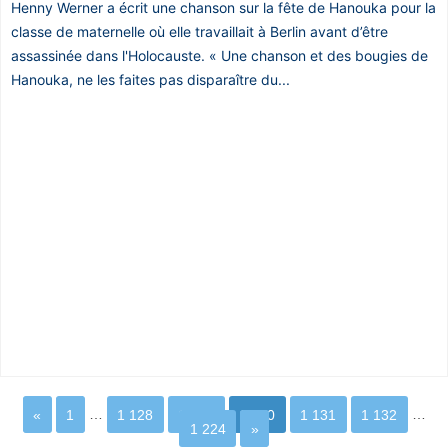
Henny Werner a écrit une chanson sur la fête de Hanouka pour la
classe de maternelle où elle travaillait à Berlin avant d’être
assassinée dans l'Holocauste. « Une chanson et des bougies de
Hanouka, ne les faites pas disparaître du...
«
1
…
1 128
1 129
1 130
1 131
1 132
…
1 224
»