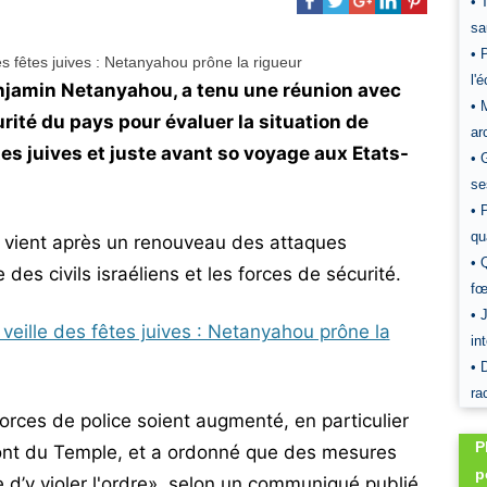
• 
sa
• 
l'
enjamin Netanyahou, a tenu une réunion avec
• 
rité du pays pour évaluer la situation de
ar
es juives et juste avant so voyage aux Etats-
• 
se
• 
qu
) vient après un renouveau des attaques
• 
es civils israéliens et les forces de sécurité.
fœ
• 
in
• 
ra
ces de police soient augmenté, en particulier
P
 Mont du Temple, et a ordonné que des mesures
p
e d’y violer l'ordre», selon un communiqué publié