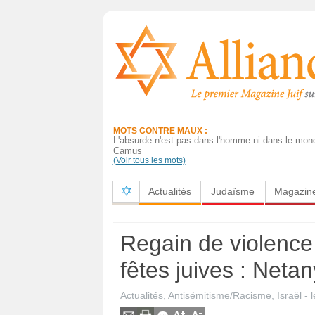
Actualités
Judaïsme
Magazine
MOTS CONTRE MAUX :
Sorties
L'absurde n'est pas dans l'homme ni dans le mon
Camus
(Voir tous les mots)
Culture
Actualités
Judaïsme
Magazin
Radio
High-
Regain de violence 
Tech
fêtes juives : Neta
Insolites
Actualités
,
Antisémitisme/Racisme
,
Israël
- 
Cuisine