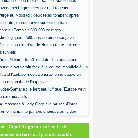
Thaïlande : une mère et sa fille israéliennes
uvagement agressées par un Français
Purge au Mossad : deux têtes tombent après
échec du plan de renversement en Iran
Mont du Temple : 600 000 vestiges
chéologiques, 2600 ans de présence juive
Gaza : sous la trêve, le Hamas reste tapi dans
s tunnels
Projet Nexus : Israël se dote d'un ordinateur
antique souverain face à la course mondiale à l'IA
Quand l'audace médicale israélienne sauve un
tus chypriote de l'asphyxie
Judée-Samarie : le berceau juif que l'Europe veut
terdire aux Juifs
De Massada à Lady Gaga : le musée d'Israël
conte l'humanité par ses chaussures -vidéo-
lat : Gigot d'agneau sur un lit de
ommes de terre et épinards sautés