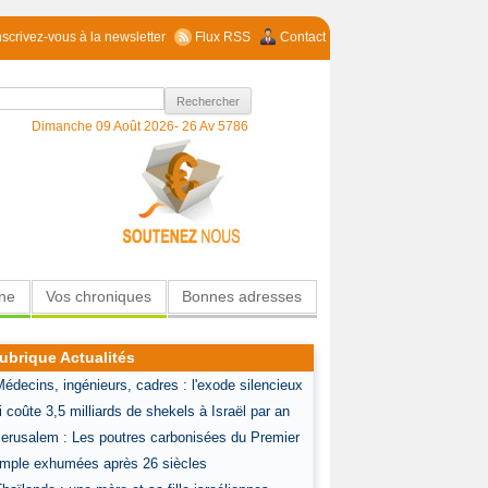
nscrivez-vous à la newsletter
Flux RSS
Contact
Dimanche 09 Août 2026-
26 Av 5786
ine
Vos chroniques
Bonnes adresses
ubrique Actualités
Médecins, ingénieurs, cadres : l'exode silencieux
i coûte 3,5 milliards de shekels à Israël par an
Jerusalem : Les poutres carbonisées du Premier
mple exhumées après 26 siècles