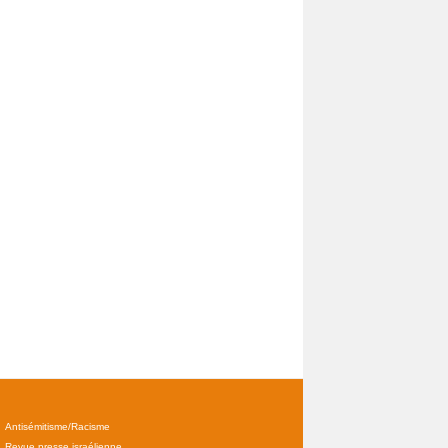
Antisémitisme/Racisme
Revue presse israélienne