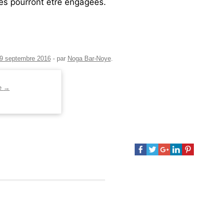
tes pourront être engagées.
9 septembre 2016
-
par
Noga Bar-Noye
.
ye
→