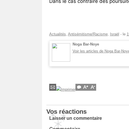
Dans le cas contraire des poursui
Actualités
,
Antisémitisme/Racisme
,
Israël
- le
1
Noga Bar-Noye
Voir les articles de Noga Bar-No
Vos réactions
Laisser un commentaire