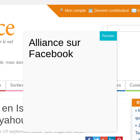
Mon compte
Devenir contributeur
I
Rechercher :
de, mais dans leur présence commune. . Albert
e
Sorties
Culture
Radio
High-Tech
Insolites
Cuis
R
en Israël à la veille des
• 
nyahou prône la rigueur
qu
• 
le
19 septembre 2016
-
par
Noga Bar-Noye
.
Te