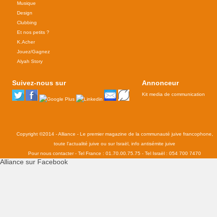
Musique
Design
Clubbing
Et nos petits ?
K.Acher
Jouez/Gagnez
Alyah Story
Suivez-nous sur
Annonceur
Kit media de communication
Copyright ©2014 - Alliance - Le premier magazine de la communauté juive francophone,
toute l'actualité juive ou sur Israël, info antisémite juive
Pour nous contacter - Tel France : 01.70.00.75.75 - Tel Israël : 054 700 7470
Alliance sur Facebook