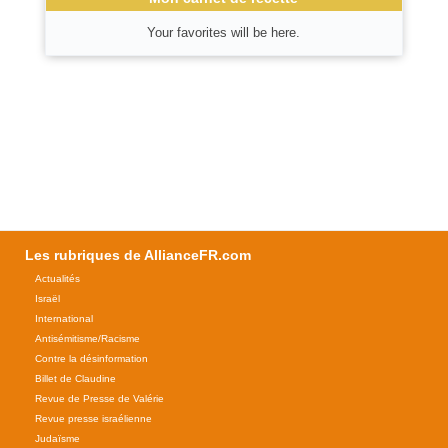
Your favorites will be here.
Les rubriques de AllianceFR.com
Actualités
Israël
International
Antisémitisme/Racisme
Contre la désinformation
Billet de Claudine
Revue de Presse de Valérie
Revue presse israélienne
Judaïsme