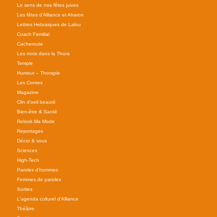
Le sens de nos fêtes juives
Les fêtes d'Alliance et Aharon
Lettres Hebraiques de Lalou
Coach Familial
Cacheroute
Les mots dans la Thora
Temple
Humour – Thorapie
Les Contes
Magazine
Clin d'oeil beauté
Bien-être & Santé
Relook Ma Mode
Reportages
Décor & vous
Sciences
High-Tech
Paroles d'hommes
Femmes de paroles
Sorties
L'agenda culturel d'Alliance
Théâtre