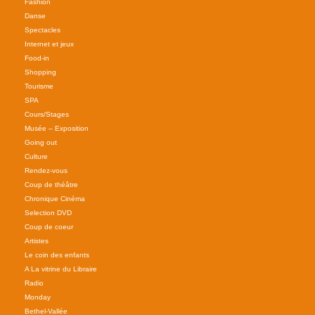
Fashion
Danse
Spectacles
Internet et jeux
Food-in
Shopping
Tourisme
SPA
Cours/Stages
Musée – Exposition
Going out
Culture
Rendez-vous
Coup de théâtre
Chronique Cinéma
Selection DVD
Coup de coeur
Artistes
Le coin des enfants
A La vitrine du Libraire
Radio
Monday
Bethel-Vallée