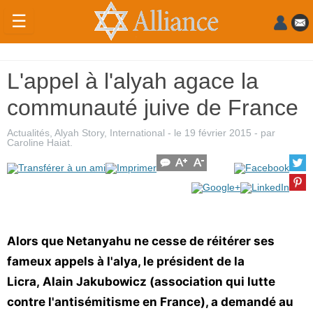
☰
Actualités
L'appel à l'alyah agace la
Judaïsme
communauté juive de France
Magazine
Actualités
,
Alyah Story
,
International
- le
19 février 2015
-
par
Sorties
Caroline Haiat
.
Culture
Radio
High-
Alors que Netanyahu ne cesse de réitérer ses
Tech
fameux appels à l'alya, le président de la
Insolites
Licra, Alain Jakubowicz (association qui lutte
Cuisine
contre l'antisémitisme en France), a demandé au