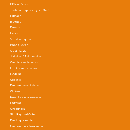
DBR – Radio
Toute la fréquence juive 94.8
Humour
Insolites
Dessert
Fêtes
Vos chroniques
Boite a Idees
C'est ma vie
J'ai aime / J'ai pas aime
Courrier des lecteurs
Les bonnes adresses
L'équipe
Contact
Don aux associations
Cinéma
Paracha de la semaine
Haftarah
Cyberthora
Site Raphael Cohen
Dominique Aubier
Conférence – Rencontre