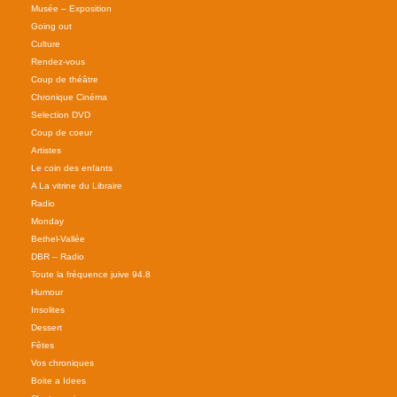
Musée – Exposition
Going out
Culture
Rendez-vous
Coup de théâtre
Chronique Cinéma
Selection DVD
Coup de coeur
Artistes
Le coin des enfants
A La vitrine du Libraire
Radio
Monday
Bethel-Vallée
DBR – Radio
Toute la fréquence juive 94.8
Humour
Insolites
Dessert
Fêtes
Vos chroniques
Boite a Idees