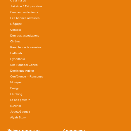
C'est ma vie
J'ai aime / J'ai pas aime
Courrier des lecteurs
Les bonnes adresses
L'équipe
Contact
Don aux associations
Cinéma
Paracha de la semaine
Haftarah
Cyberthora
Site Raphael Cohen
Dominique Aubier
Conférence – Rencontre
Musique
Design
Clubbing
Et nos petits ?
K.Acher
Jouez/Gagnez
Alyah Story
Suivez-nous sur
Annonceur