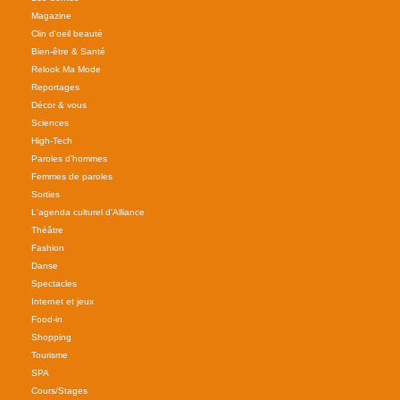
Magazine
Clin d'oeil beauté
Bien-être & Santé
Relook Ma Mode
Reportages
Décor & vous
Sciences
High-Tech
Paroles d'hommes
Femmes de paroles
Sorties
L'agenda culturel d'Alliance
Théâtre
Fashion
Danse
Spectacles
Internet et jeux
Food-in
Shopping
Tourisme
SPA
Cours/Stages