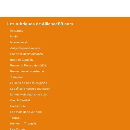
Les rubriques de AllianceFR.com
Actualités
Israël
International
Antisémitisme/Racisme
Contre la désinformation
Billet de Claudine
Revue de Presse de Valérie
Revue presse israélienne
Judaïsme
Le sens de nos fêtes juives
Les fêtes d'Alliance et Aharon
Lettres Hebraiques de Lalou
Coach Familial
Cacheroute
Les mots dans la Thora
Temple
Humour – Thorapie
Les Contes