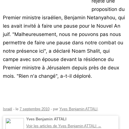
rejeté une
Vos
proposition du
chroniques
Premier ministre israélien, Benjamin Netanyahou, qui
Les
les avait invité à faire une pause pour le Nouvel An
bonnes
juif. "Malheureusement, nous ne pouvons pas nous
adresses
permettre de faire une pause dans notre combat ou
notre présence ici", a déclaré Noam Shalit, qui
campe avec son épouse devant la résidence du
Premier ministre à Jérusalem depuis près de deux
mois. "Rien n'a changé", a-t-il déploré.
Israël
- le
7 septembre 2010
-
par
Yves Benjamin ATTALI
.
Yves Benjamin ATTALI
Voir les articles de Yves Benjamin ATTALI
→