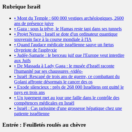
Rubrique Israël
• Mont du Temple : 600 000 vestiges archéologiques, 2600
ans de présence juive
• Gaza : sous la trêve, le Hamas reste tapi dans ses tunnels
• Projet Nexus : Israël se dote d'un ordinateur quantique
souverain face à la course mondiale à l'IA
• Quand l'audace médicale israélienne sauve un fœtus
chypriote de l'asphyxie
• Judée-Samarie : le berceau juif que l'Europe veut interdire
aux Juifs
• De Massada à Lady Gaga : le musée d'Israël raconte
l'humanité par ses chaussures -vidéo-
• Israël :Rescapé de trois ans de guerre, ce combattant du
Golani affronte désormais le cancer des os
• Exode silencieux : près de 268 000 Israéliens ont quitté le
pays en trois ans
• Un jugement met au jour une faille dans le contrôle des
compétences médicales en Israël
• Israël : Cas rarissime d'une grossesse hépatique chez une
patiente israélienne
Entrée : Feuilletés roulés au chèvre