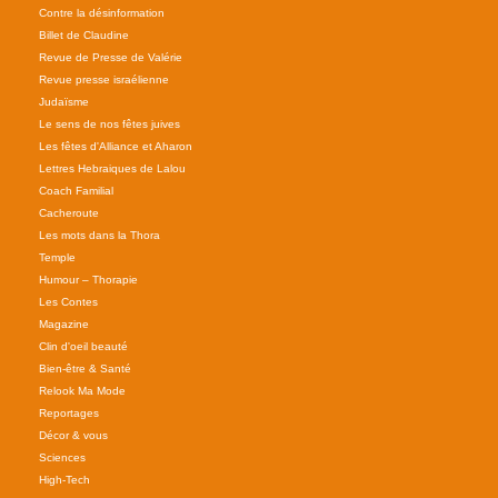
Contre la désinformation
Billet de Claudine
Revue de Presse de Valérie
Revue presse israélienne
Judaïsme
Le sens de nos fêtes juives
Les fêtes d'Alliance et Aharon
Lettres Hebraiques de Lalou
Coach Familial
Cacheroute
Les mots dans la Thora
Temple
Humour – Thorapie
Les Contes
Magazine
Clin d'oeil beauté
Bien-être & Santé
Relook Ma Mode
Reportages
Décor & vous
Sciences
High-Tech