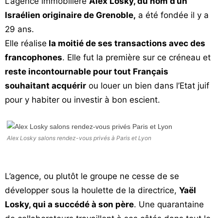
L’agence immobilière
Alex Losky, du nom d’un
Vos
Israélien originaire de Grenoble,
a été fondée il y a
chroniques
29 ans.
Les
Elle réalise
la moitié de ses transactions avec des
bonnes
francophones
. Elle fut la première sur ce créneau et
adresses
reste incontournable pour tout Français
souhaitant acquérir
ou louer un bien dans l’Etat juif
pour y habiter ou investir à bon escient.
Alex Losky salons rendez-vous privés à Paris et Lyon
L’agence, ou plutôt le groupe ne cesse de se
développer sous la houlette de la directrice,
Yaël
Losky, qui a succédé à son père
. Une quarantaine