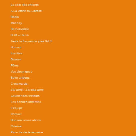
Le coin des enfants
A La vitrine du Libraire
Radio
Monday
Bethel-Vallée
DBR – Radio
Toute la fréquence juive 94.8
Humour
Insolites
Dessert
Fêtes
Vos chroniques
Boite a Idees
C'est ma vie
J'ai aime / J'ai pas aime
Courrier des lecteurs
Les bonnes adresses
L'équipe
Contact
Don aux associations
Cinéma
Paracha de la semaine