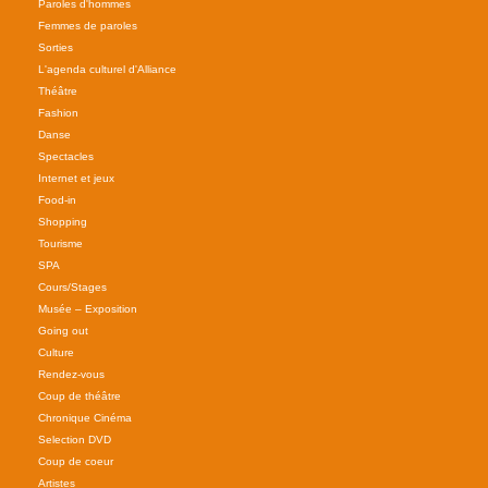
Paroles d'hommes
Femmes de paroles
Sorties
L'agenda culturel d'Alliance
Théâtre
Fashion
Danse
Spectacles
Internet et jeux
Food-in
Shopping
Tourisme
SPA
Cours/Stages
Musée – Exposition
Going out
Culture
Rendez-vous
Coup de théâtre
Chronique Cinéma
Selection DVD
Coup de coeur
Artistes