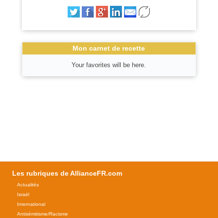
Mon carnet de recette
Your favorites will be here.
Les rubriques de AllianceFR.com
Actualités
Israël
International
Antisémitisme/Racisme