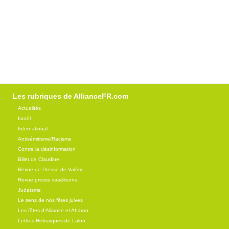
Les rubriques de AllianceFR.com
Actualités
Israël
International
Antisémitisme/Racisme
Contre la désinformation
Billet de Claudine
Revue de Presse de Valérie
Revue presse israélienne
Judaïsme
Le sens de nos fêtes juives
Les fêtes d'Alliance et Aharon
Lettres Hebraiques de Lalou