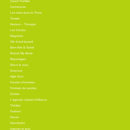
Coach Familial
Cacheroute
Les mots dans la Thora
Temple
Humour – Thorapie
Les Contes
Magazine
Clin d'oeil beauté
Bien-être & Santé
Relook Ma Mode
Reportages
Décor & vous
Sciences
High-Tech
Paroles d'hommes
Femmes de paroles
Sorties
L'agenda culturel d'Alliance
Théâtre
Fashion
Danse
Spectacles
Internet et jeux