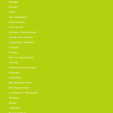
Insolites
Dessert
Fêtes
Vos chroniques
Boite a Idees
C'est ma vie
J'ai aime / J'ai pas aime
Courrier des lecteurs
Les bonnes adresses
L'équipe
Contact
Don aux associations
Cinéma
Paracha de la semaine
Haftarah
Cyberthora
Site Raphael Cohen
Dominique Aubier
Conférence – Rencontre
Musique
Design
Clubbing
Et nos petits ?