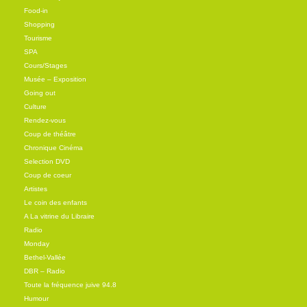
Food-in
Shopping
Tourisme
SPA
Cours/Stages
Musée – Exposition
Going out
Culture
Rendez-vous
Coup de théâtre
Chronique Cinéma
Selection DVD
Coup de coeur
Artistes
Le coin des enfants
A La vitrine du Libraire
Radio
Monday
Bethel-Vallée
DBR – Radio
Toute la fréquence juive 94.8
Humour