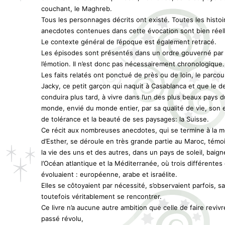
couchant, le Maghreb.
Tous les personnages décrits ont existé. Toutes les histoi
anecdotes contenues dans cette évocation sont bien réel
Le contexte général de l’époque est également retracé.
Les épisodes sont présentés dans un ordre gouverné par
l’émotion. Il n’est donc pas nécessairement chronologique.
Les faits relatés ont ponctué de près ou de loin, le parcou
Jacky, ce petit garçon qui naquit à Casablanca et que le d
conduira plus tard, à vivre dans l’un des plus beaux pays d
monde, envié du monde entier, par sa qualité de vie, son e
de tolérance et la beauté de ses paysages: la Suisse.
Ce récit aux nombreuses anecdotes, qui se termine à la m
d’Esther, se déroule en très grande partie au Maroc, tém
la vie des uns et des autres, dans un pays de soleil, baign
l’Océan atlantique et la Méditerranée, où trois différentes
évoluaient : européenne, arabe et israélite.
Elles se côtoyaient par nécessité, s’observaient parfois, s
toutefois véritablement se rencontrer.
Ce livre n’a aucune autre ambition que celle de faire reviv
passé révolu,