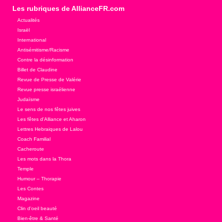
Les rubriques de AllianceFR.com
Actualités
Israël
International
Antisémitisme/Racisme
Contre la désinformation
Billet de Claudine
Revue de Presse de Valérie
Revue presse israélienne
Judaïsme
Le sens de nos fêtes juives
Les fêtes d'Alliance et Aharon
Lettres Hebraiques de Lalou
Coach Familial
Cacheroute
Les mots dans la Thora
Temple
Humour – Thorapie
Les Contes
Magazine
Clin d'oeil beauté
Bien-être & Santé