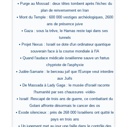
• Purge au Mossad : deux têtes tombent après l'échec du
plan de renversement en Iran
• Mont du Temple : 600 000 vestiges archéologiques, 2600
ans de présence juive
• Gaza : sous la trêve, le Hamas reste tapi dans ses
tunnels
• Projet Nexus : Israël se dote d'un ordinateur quantique
souverain face à la course mondiale à l'IA
• Quand l'audace médicale israélienne sauve un fœtus
chypriote de l'asphyxie
• Judée-Samarie : le berceau juif que l'Europe veut interdire
aux Juifs
• De Massada à Lady Gaga : le musée d'Israël raconte
l'humanité par ses chaussures -vidéo-
• Israël :Rescapé de trois ans de guerre, ce combattant du
Golani affronte désormais le cancer des os
• Exode silencieux : près de 268 000 Israéliens ont quitté le
pays en trois ans
• Un jugement met au jour une faille dans le contrôle des