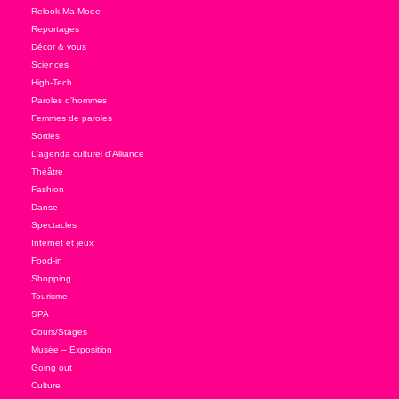
Relook Ma Mode
Reportages
Décor & vous
Sciences
High-Tech
Paroles d'hommes
Femmes de paroles
Sorties
L'agenda culturel d'Alliance
Théâtre
Fashion
Danse
Spectacles
Internet et jeux
Food-in
Shopping
Tourisme
SPA
Cours/Stages
Musée – Exposition
Going out
Culture