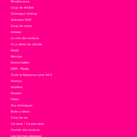
Rendez-vous
Coup de théâtre
Chronique Cinéma
Selection DVD
Coup de coeur
Artistes
Le coin des enfants
A La vitrine du Libraire
Radio
Monday
Bethel-Vallée
DBR – Radio
Toute la fréquence juive 94.8
Humour
Insolites
Dessert
Fêtes
Vos chroniques
Boite a Idees
C'est ma vie
J'ai aime / J'ai pas aime
Courrier des lecteurs
Les bonnes adresses