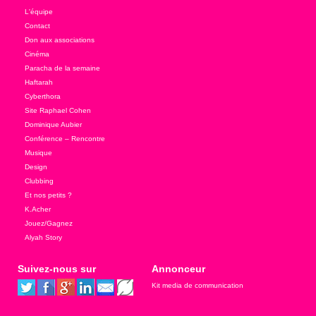
L'équipe
Contact
Don aux associations
Cinéma
Paracha de la semaine
Haftarah
Cyberthora
Site Raphael Cohen
Dominique Aubier
Conférence – Rencontre
Musique
Design
Clubbing
Et nos petits ?
K.Acher
Jouez/Gagnez
Alyah Story
Suivez-nous sur
Annonceur
Kit media de communication